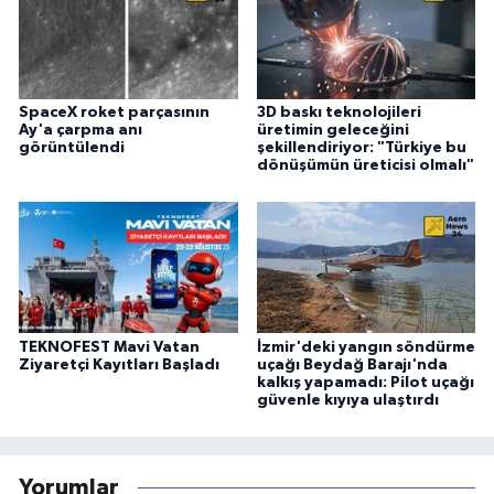
SpaceX roket parçasının
3D baskı teknolojileri
Ay'a çarpma anı
üretimin geleceğini
görüntülendi
şekillendiriyor: "Türkiye bu
dönüşümün üreticisi olmalı"
TEKNOFEST Mavi Vatan
İzmir'deki yangın söndürme
Ziyaretçi Kayıtları Başladı
uçağı Beydağ Barajı'nda
kalkış yapamadı: Pilot uçağı
güvenle kıyıya ulaştırdı
Yorumlar