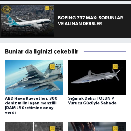
BOEING 737 MAX: SORUNLAR
VE ALINAN DERSLER
Bunlar da ilginizi çekebilir
ABD Hava Kuvvetleri, 300
Sığınak Delici TOLUN P
deniz milini aşan menzilli
Vurucu Gücüyle Sahada
JDAM LR üretimine onay
verdi