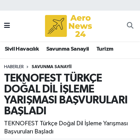
Sivil Havacılık
Savunma Sanayii
Sivil Havacılık
Savunma Sanayii
Turizm
Turizm
HABERLER
SAVUNMA SANAYII
TEKNOFEST TÜRKÇE
DOĞAL DİL İŞLEME
YARIŞMASI BAŞVURULARI
BAŞLADI
TEKNOFEST Türkçe Doğal Dil İşleme Yarışması
Başvuruları Başladı