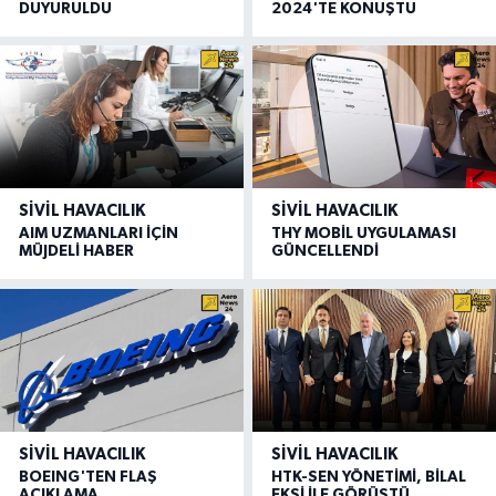
DUYURULDU
2024'TE KONUŞTU
SIVIL HAVACILIK
SIVIL HAVACILIK
AIM UZMANLARI İÇİN
THY MOBİL UYGULAMASI
MÜJDELİ HABER
GÜNCELLENDİ
SIVIL HAVACILIK
SIVIL HAVACILIK
BOEING'TEN FLAŞ
HTK-SEN YÖNETİMİ, BİLAL
AÇIKLAMA
EKŞİ İLE GÖRÜŞTÜ