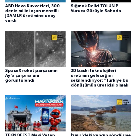
ABD Hava Kuvvetleri, 300
Sığınak Delici TOLUN P
deniz milini aşan menzilli
Vurucu Gücüyle Sahada
JDAM LR üretimine onay
verdi
SpaceX roket parçasının
3D baskı teknolojileri
Ay'a çarpma anı
üretimin geleceğini
görüntülendi
şekillendiriyor: "Türkiye bu
dönüşümün üreticisi olmalı"
TEKNOFEST Mavi Vatan
İzmir'deki yangın söndürme