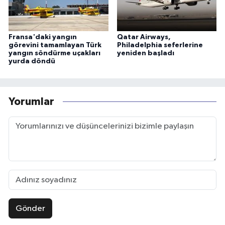
Fransa'daki yangın
Qatar Airways,
görevini tamamlayan Türk
Philadelphia seferlerine
yangın söndürme uçakları
yeniden başladı
yurda döndü
Yorumlar
Gönder