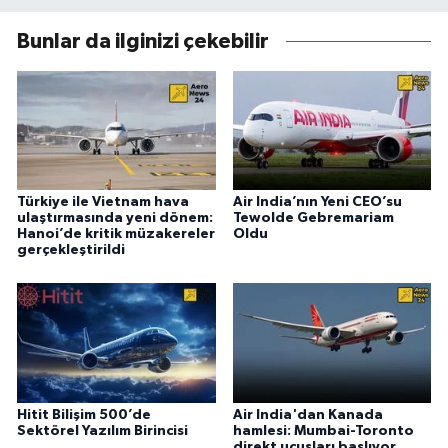
Bunlar da ilginizi çekebilir
Türkiye ile Vietnam hava
Air India’nın Yeni CEO’su
ulaştırmasında yeni dönem:
Tewolde Gebremariam
Hanoi’de kritik müzakereler
Oldu
gerçekleştirildi
Hitit Bilişim 500’de
Air India'dan Kanada
Sektörel Yazılım Birincisi
hamlesi: Mumbai-Toronto
direkt uçuşları başlıyor