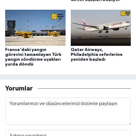
Fransa'daki yangın
Qatar Airways,
görevini tamamlayan Türk
Philadelphia seferlerine
yangın söndürme uçakları
yeniden başladı
yurda döndü
Yorumlar