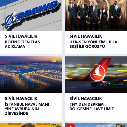
SIVIL HAVACILIK
SIVIL HAVACILIK
BOEING'TEN FLAŞ
HTK-SEN YÖNETİMİ, BİLAL
AÇIKLAMA
EKŞİ İLE GÖRÜŞTÜ
SIVIL HAVACILIK
SIVIL HAVACILIK
İSTANBUL HAVALİMANI
THY'DEN DEPREM
YİNE AVRUPA'NIN
BÖLGESİNE İLAVE LİMİT
ZİRVESİNDE