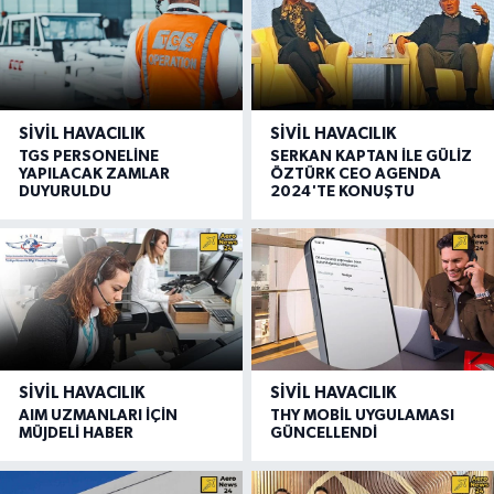
SIVIL HAVACILIK
SIVIL HAVACILIK
TGS PERSONELİNE
SERKAN KAPTAN İLE GÜLİZ
YAPILACAK ZAMLAR
ÖZTÜRK CEO AGENDA
DUYURULDU
2024'TE KONUŞTU
SIVIL HAVACILIK
SIVIL HAVACILIK
AIM UZMANLARI İÇİN
THY MOBİL UYGULAMASI
MÜJDELİ HABER
GÜNCELLENDİ