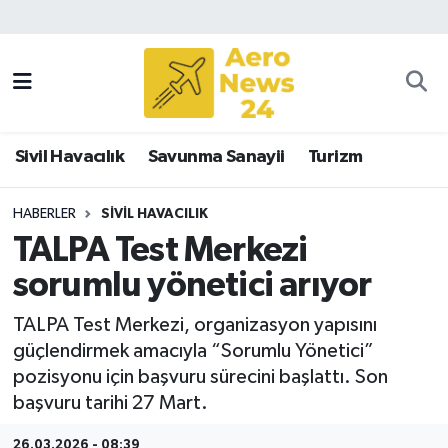
Sivil Havacılık
Savunma Sanayii
Sivil Havacılık
Savunma Sanayii
Turizm
Turizm
HABERLER
SIVIL HAVACILIK
TALPA Test Merkezi
sorumlu yönetici arıyor
TALPA Test Merkezi, organizasyon yapısını
güçlendirmek amacıyla “Sorumlu Yönetici”
pozisyonu için başvuru sürecini başlattı. Son
başvuru tarihi 27 Mart.
26.03.2026 - 08:39