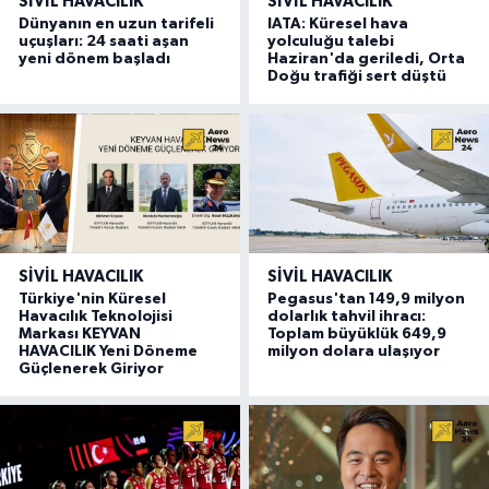
SIVIL HAVACILIK
SIVIL HAVACILIK
Dünyanın en uzun tarifeli
IATA: Küresel hava
uçuşları: 24 saati aşan
yolculuğu talebi
yeni dönem başladı
Haziran'da geriledi, Orta
Doğu trafiği sert düştü
SIVIL HAVACILIK
SIVIL HAVACILIK
Türkiye'nin Küresel
Pegasus'tan 149,9 milyon
Havacılık Teknolojisi
dolarlık tahvil ihracı:
Markası KEYVAN
Toplam büyüklük 649,9
HAVACILIK Yeni Döneme
milyon dolara ulaşıyor
Güçlenerek Giriyor