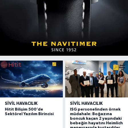
SIVIL HAVACILIK
SIVIL HAVACILIK
Hitit Bilişim 500’de
ISG personelinden örnek
Sektörel Yazılım Birincisi
müdahale: Boğazına
boncuk kaçan 2 yaşındaki
bebeğin hayatını Heimlich
manevrasıyla kurtardılar