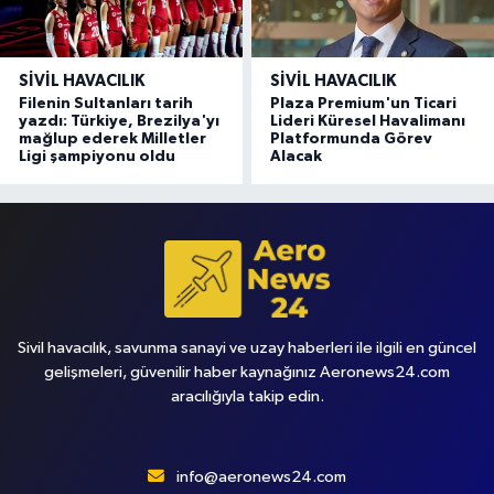
SIVIL HAVACILIK
SIVIL HAVACILIK
Filenin Sultanları tarih
Plaza Premium'un Ticari
yazdı: Türkiye, Brezilya'yı
Lideri Küresel Havalimanı
mağlup ederek Milletler
Platformunda Görev
Ligi şampiyonu oldu
Alacak
Sivil havacılık, savunma sanayi ve uzay haberleri ile ilgili en güncel
gelişmeleri, güvenilir haber kaynağınız Aeronews24.com
aracılığıyla takip edin.
info@aeronews24.com