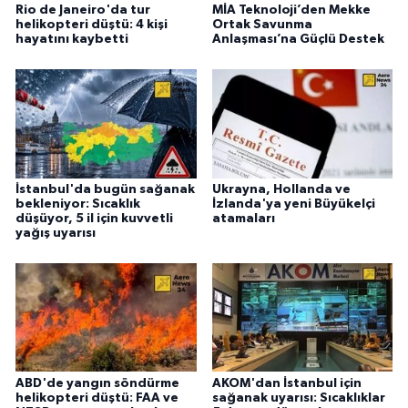
Rio de Janeiro'da tur
MİA Teknoloji’den Mekke
helikopteri düştü: 4 kişi
Ortak Savunma
hayatını kaybetti
Anlaşması’na Güçlü Destek
İstanbul'da bugün sağanak
Ukrayna, Hollanda ve
bekleniyor: Sıcaklık
İzlanda'ya yeni Büyükelçi
düşüyor, 5 il için kuvvetli
atamaları
yağış uyarısı
ABD'de yangın söndürme
AKOM'dan İstanbul için
helikopteri düştü: FAA ve
sağanak uyarısı: Sıcaklıklar