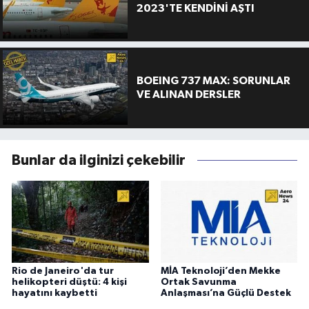
2023'TE KENDİNİ AŞTI
BOEING 737 MAX: SORUNLAR
VE ALINAN DERSLER
Bunlar da ilginizi çekebilir
Rio de Janeiro'da tur
MİA Teknoloji’den Mekke
helikopteri düştü: 4 kişi
Ortak Savunma
hayatını kaybetti
Anlaşması’na Güçlü Destek