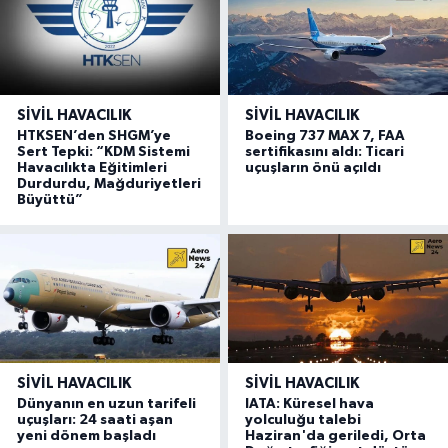
SIVIL HAVACILIK
SIVIL HAVACILIK
HTKSEN’den SHGM’ye
Boeing 737 MAX 7, FAA
Sert Tepki: “KDM Sistemi
sertifikasını aldı: Ticari
Havacılıkta Eğitimleri
uçuşların önü açıldı
Durdurdu, Mağduriyetleri
Büyüttü”
SIVIL HAVACILIK
SIVIL HAVACILIK
Dünyanın en uzun tarifeli
IATA: Küresel hava
uçuşları: 24 saati aşan
yolculuğu talebi
yeni dönem başladı
Haziran'da geriledi, Orta