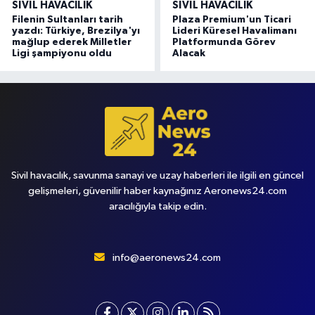
SIVIL HAVACILIK
SIVIL HAVACILIK
Filenin Sultanları tarih
Plaza Premium'un Ticari
yazdı: Türkiye, Brezilya'yı
Lideri Küresel Havalimanı
mağlup ederek Milletler
Platformunda Görev
Ligi şampiyonu oldu
Alacak
Sivil havacılık, savunma sanayi ve uzay haberleri ile ilgili en güncel
gelişmeleri, güvenilir haber kaynağınız Aeronews24.com
aracılığıyla takip edin.
info@aeronews24.com