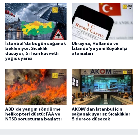
İstanbul'da bugün sağanak
Ukrayna, Hollanda ve
bekleniyor: Sıcaklık
İzlanda'ya yeni Büyükelçi
düşüyor, 5 il için kuvvetli
atamaları
yağış uyarısı
ABD'de yangın söndürme
AKOM'dan İstanbul için
helikopteri düştü: FAA ve
sağanak uyarısı: Sıcaklıklar
NTSB soruşturma başlattı
5 derece düşecek