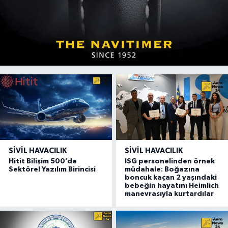
SIVIL HAVACILIK
SIVIL HAVACILIK
Hitit Bilişim 500’de
ISG personelinden örnek
Sektörel Yazılım Birincisi
müdahale: Boğazına
boncuk kaçan 2 yaşındaki
bebeğin hayatını Heimlich
manevrasıyla kurtardılar