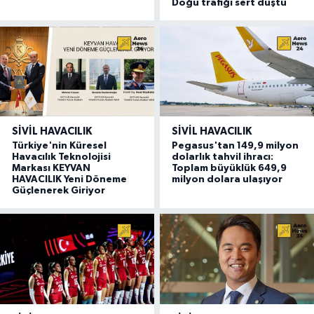
Doğu trafiği sert düştü
SIVIL HAVACILIK
SIVIL HAVACILIK
Türkiye'nin Küresel
Pegasus'tan 149,9 milyon
Havacılık Teknolojisi
dolarlık tahvil ihracı:
Markası KEYVAN
Toplam büyüklük 649,9
HAVACILIK Yeni Döneme
milyon dolara ulaşıyor
Güçlenerek Giriyor