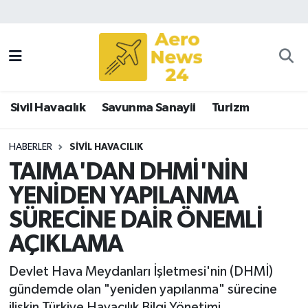
Sivil Havacılık
Savunma Sanayii
Sivil Havacılık
Savunma Sanayii
Turizm
Turizm
HABERLER
SIVIL HAVACILIK
TAIMA'DAN DHMİ'NİN
YENİDEN YAPILANMA
SÜRECİNE DAİR ÖNEMLİ
AÇIKLAMA
Devlet Hava Meydanları İşletmesi'nin (DHMİ)
gündemde olan "yeniden yapılanma" sürecine
ilişkin Türkiye Havacılık Bilgi Yönetimi