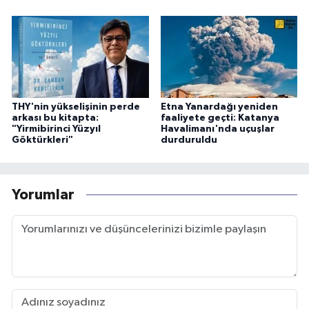
THY'nin yükselişinin perde
Etna Yanardağı yeniden
arkası bu kitapta:
faaliyete geçti: Katanya
"Yirmibirinci Yüzyıl
Havalimanı'nda uçuşlar
Göktürkleri"
durduruldu
Yorumlar