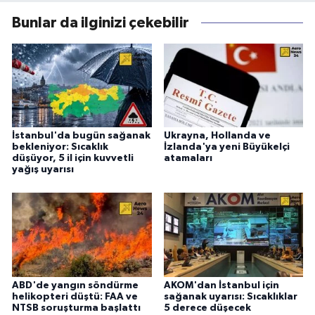
Bunlar da ilginizi çekebilir
İstanbul'da bugün sağanak
Ukrayna, Hollanda ve
bekleniyor: Sıcaklık
İzlanda'ya yeni Büyükelçi
düşüyor, 5 il için kuvvetli
atamaları
yağış uyarısı
ABD'de yangın söndürme
AKOM'dan İstanbul için
helikopteri düştü: FAA ve
sağanak uyarısı: Sıcaklıklar
NTSB soruşturma başlattı
5 derece düşecek