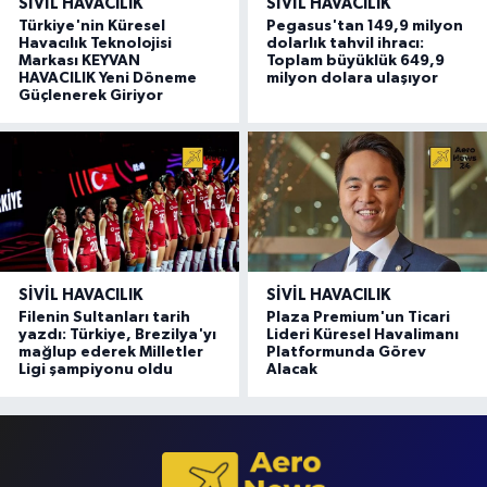
SIVIL HAVACILIK
SIVIL HAVACILIK
Türkiye'nin Küresel
Pegasus'tan 149,9 milyon
Havacılık Teknolojisi
dolarlık tahvil ihracı:
Markası KEYVAN
Toplam büyüklük 649,9
HAVACILIK Yeni Döneme
milyon dolara ulaşıyor
Güçlenerek Giriyor
SIVIL HAVACILIK
SIVIL HAVACILIK
Filenin Sultanları tarih
Plaza Premium'un Ticari
yazdı: Türkiye, Brezilya'yı
Lideri Küresel Havalimanı
mağlup ederek Milletler
Platformunda Görev
Ligi şampiyonu oldu
Alacak