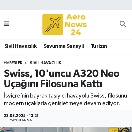
Sivil Havacılık
Savunma Sanayii
Sivil Havacılık
Savunma Sanayii
Turizm
Turizm
HABERLER
SIVIL HAVACILIK
Swiss, 10'uncu A320 Neo
Uçağını Filosuna Kattı
İsviçre’nin bayrak taşıyıcı havayolu Swiss, filosunu
modern uçaklarla genişletmeye devam ediyor.
23.03.2025 - 13:21
YAYINLANMA