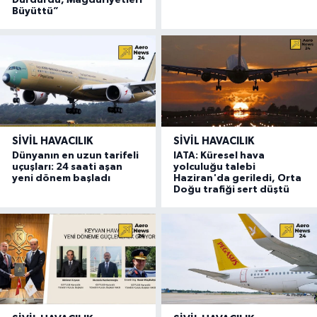
Durdurdu, Mağduriyetleri
Büyüttü”
SIVIL HAVACILIK
SIVIL HAVACILIK
Dünyanın en uzun tarifeli
IATA: Küresel hava
uçuşları: 24 saati aşan
yolculuğu talebi
yeni dönem başladı
Haziran'da geriledi, Orta
Doğu trafiği sert düştü