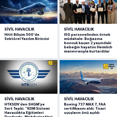
SIVIL HAVACILIK
SIVIL HAVACILIK
Hitit Bilişim 500’de
ISG personelinden örnek
Sektörel Yazılım Birincisi
müdahale: Boğazına
boncuk kaçan 2 yaşındaki
bebeğin hayatını Heimlich
manevrasıyla kurtardılar
SIVIL HAVACILIK
SIVIL HAVACILIK
HTKSEN’den SHGM’ye
Boeing 737 MAX 7, FAA
Sert Tepki: “KDM Sistemi
sertifikasını aldı: Ticari
Havacılıkta Eğitimleri
uçuşların önü açıldı