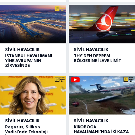
SIVIL HAVACILIK
SIVIL HAVACILIK
İSTANBUL HAVALİMANI
THY'DEN DEPREM
YİNE AVRUPA'NIN
BÖLGESİNE İLAVE LİMİT
ZİRVESİNDE
SIVIL HAVACILIK
SIVIL HAVACILIK
Pegasus, Silikon
KİKOBOGA
Vadisi’nde Teknoloji
HAVALİMANI'NDA İKİ KAZA