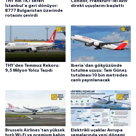
THY'nin TK7 seferi
Condor, Frankfurt-Tel Aviv
İstanbul'a geri dönüyor:
direkt uçuşlarını başlattı
B777 Bulgaristan üzerinde
rotasını çevirdi
THY'den Temmuz Rekoru:
Iberia'dan gökyüzünde
9,5 Milyon Yolcu Taşıdı
tutulma uçuşu: Tam Güneş
tutulması 10 bin metreden
canlı yayınlanacak
Brussels Airlines'tan yüksek
Elektrikli uçaklar Avrupa
hızlı Wi-Fi ve premium kabin
semalarında yeni dönemi