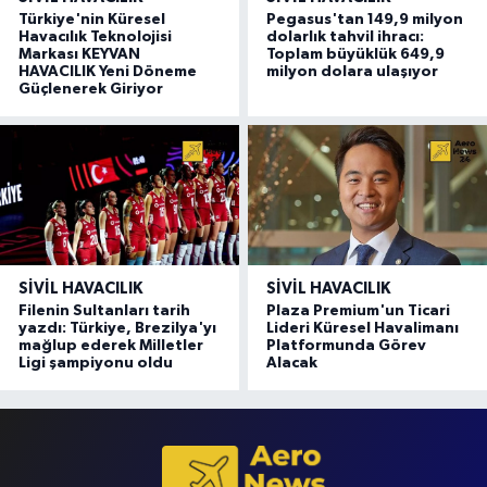
Türkiye'nin Küresel
Pegasus'tan 149,9 milyon
Havacılık Teknolojisi
dolarlık tahvil ihracı:
Markası KEYVAN
Toplam büyüklük 649,9
HAVACILIK Yeni Döneme
milyon dolara ulaşıyor
Güçlenerek Giriyor
SIVIL HAVACILIK
SIVIL HAVACILIK
Filenin Sultanları tarih
Plaza Premium'un Ticari
yazdı: Türkiye, Brezilya'yı
Lideri Küresel Havalimanı
mağlup ederek Milletler
Platformunda Görev
Ligi şampiyonu oldu
Alacak