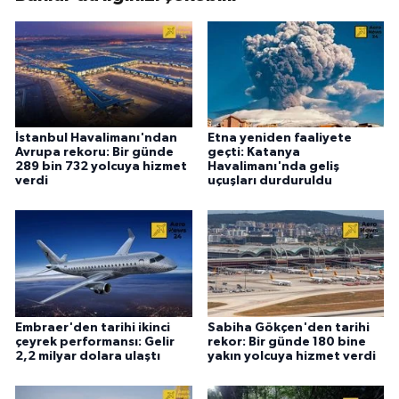
İstanbul Havalimanı'ndan
Etna yeniden faaliyete
Avrupa rekoru: Bir günde
geçti: Katanya
289 bin 732 yolcuya hizmet
Havalimanı'nda geliş
verdi
uçuşları durduruldu
Embraer'den tarihi ikinci
Sabiha Gökçen'den tarihi
çeyrek performansı: Gelir
rekor: Bir günde 180 bine
2,2 milyar dolara ulaştı
yakın yolcuya hizmet verdi