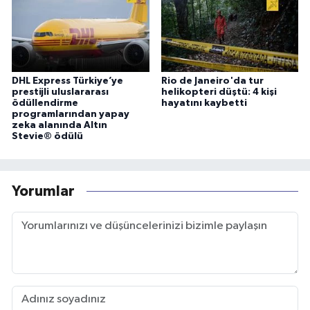
DHL Express Türkiye’ye
Rio de Janeiro'da tur
prestijli uluslararası
helikopteri düştü: 4 kişi
ödüllendirme
hayatını kaybetti
programlarından yapay
zeka alanında Altın
Stevie® ödülü
Yorumlar