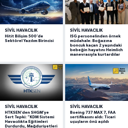
SIVIL HAVACILIK
SIVIL HAVACILIK
Hitit Bilişim 500’de
ISG personelinden örnek
Sektörel Yazılım Birincisi
müdahale: Boğazına
boncuk kaçan 2 yaşındaki
bebeğin hayatını Heimlich
manevrasıyla kurtardılar
SIVIL HAVACILIK
SIVIL HAVACILIK
HTKSEN’den SHGM’ye
Boeing 737 MAX 7, FAA
Sert Tepki: “KDM Sistemi
sertifikasını aldı: Ticari
Havacılıkta Eğitimleri
uçuşların önü açıldı
Durdurdu, Mağduriyetleri