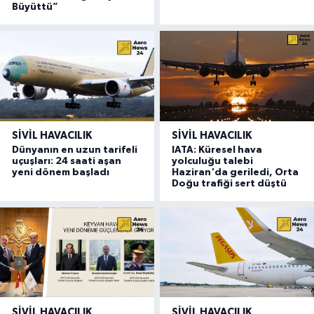
Büyüttü”
SIVIL HAVACILIK
SIVIL HAVACILIK
Dünyanın en uzun tarifeli
IATA: Küresel hava
uçuşları: 24 saati aşan
yolculuğu talebi
yeni dönem başladı
Haziran'da geriledi, Orta
Doğu trafiği sert düştü
SIVIL HAVACILIK
SIVIL HAVACILIK