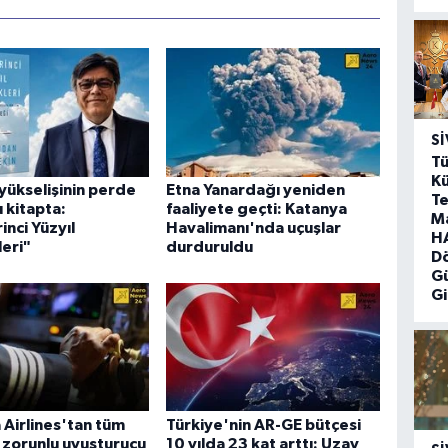
SI
Tü
Kü
yükselişinin perde
Etna Yanardağı yeniden
Te
u kitapta:
faaliyete geçti: Katanya
M
inci Yüzyıl
Havalimanı'nda uçuşlar
HA
eri"
durduruldu
D
G
Gi
 Airlines'tan tüm
Türkiye'nin AR-GE bütçesi
a zorunlu uyuşturucu
10 yılda 23 kat arttı: Uzay