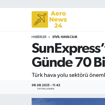
Sivil Havacılık
Savunma Sanayii
HABERLER
SIVIL HAVACILIK
Turizm
SunExpress’
Günde 70 Bin
Türk hava yolu sektörü önemli 
08.08.2025 - 11:42
YAYINLANMA