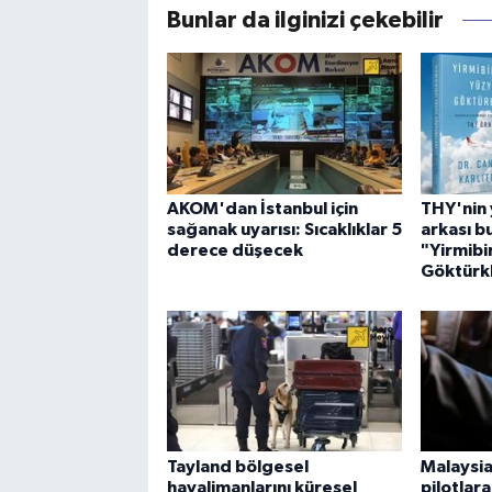
Bunlar da ilginizi çekebilir
AKOM'dan İstanbul için
THY'nin 
sağanak uyarısı: Sıcaklıklar 5
arkası b
derece düşecek
"Yirmibir
Göktürkl
Tayland bölgesel
Malaysia
havalimanlarını küresel
pilotlar