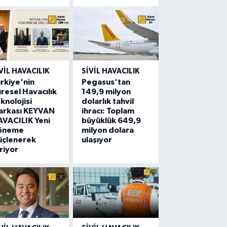
VIL HAVACILIK
SIVIL HAVACILIK
rkiye'nin
Pegasus'tan
resel Havacılık
149,9 milyon
knolojisi
dolarlık tahvil
arkası KEYVAN
ihracı: Toplam
VACILIK Yeni
büyüklük 649,9
öneme
milyon dolara
üçlenerek
ulaşıyor
riyor