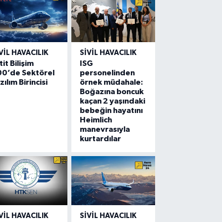
VIL HAVACILIK
SIVIL HAVACILIK
tit Bilişim
ISG
00’de Sektörel
personelinden
zılım Birincisi
örnek müdahale:
Boğazına boncuk
kaçan 2 yaşındaki
bebeğin hayatını
Heimlich
manevrasıyla
kurtardılar
VIL HAVACILIK
SIVIL HAVACILIK