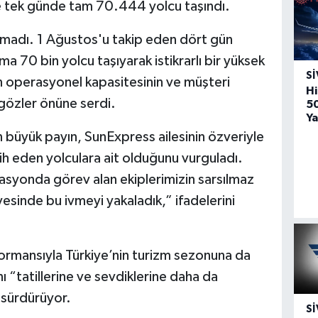
e tek günde tam 70.444 yolcu taşındı.
 kalmadı. 1 Ağustos'u takip eden dört gün
 70 bin yolcu taşıyarak istikrarlı bir yüksek
SI
n operasyonel kapasitesinin ve müşteri
Hi
gözler önüne serdi.
5
Ya
n büyük payın, SunExpress ailesinin özveriyle
rcih eden yolculara ait olduğunu vurguladı.
asyonda görev alan ekiplerimizin sarsılmaz
yesinde bu ivmeyi yakaladık,” ifadelerini
rmansıyla Türkiye’nin turizm sezonuna da
nı “tatillerine ve sevdiklerine daha da
 sürdürüyor.
SI