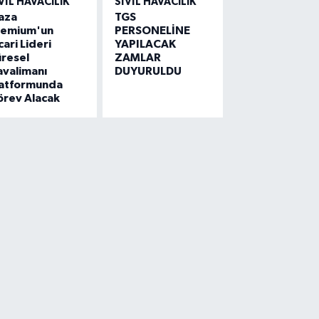
VIL HAVACILIK
SIVIL HAVACILIK
aza
TGS
remium'un
PERSONELİNE
cari Lideri
YAPILACAK
resel
ZAMLAR
avalimanı
DUYURULDU
latformunda
örev Alacak