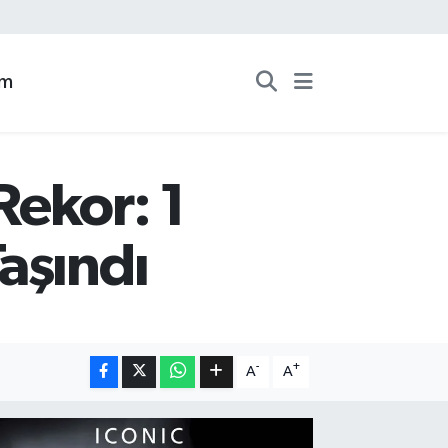
zm
Rekor: 1
aşındı
-
+
A
A