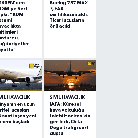
TKSEN’den
Boeing 737 MAX
HGM’ye Sert
7, FAA
epki: “KDM
sertifikasını aldı:
stemi
Ticari uçuşların
vacılıkta
önü açıldı
itimleri
urdurdu,
ğduriyetleri
üyüttü”
VIL HAVACILIK
SIVIL HAVACILIK
nyanın en uzun
IATA: Küresel
rifeli uçuşları:
hava yolculuğu
 saati aşan yeni
talebi Haziran'da
önem başladı
geriledi, Orta
Doğu trafiği sert
düştü