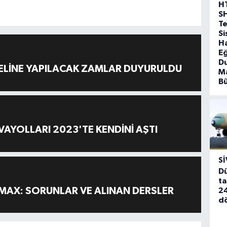
H
S
T
Si
Ha
Eğ
D
ELİNE YAPILACAK ZAMLAR DUYURULDU
Ma
B
AYOLLARI 2023'TE KENDİNİ AŞTI
SI
Dü
ta
MAX: SORUNLAR VE ALINAN DERSLER
24
d