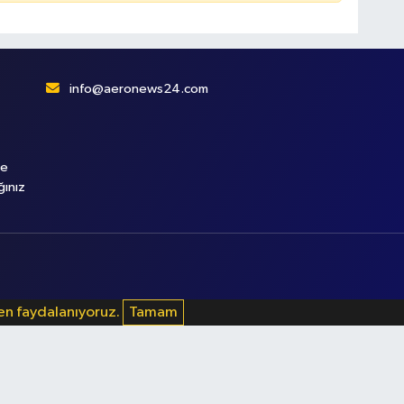
info@aeronews24.com
le
ğınız
den faydalanıyoruz.
Tamam