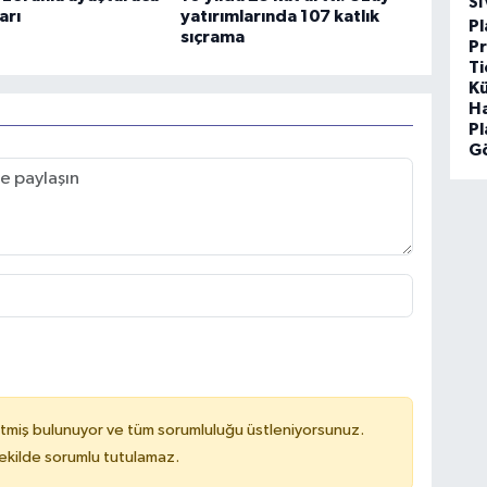
SI
arı
yatırımlarında 107 katlık
Pl
sıçrama
P
Ti
Kü
H
P
G
tmiş bulunuyor ve tüm sorumluluğu üstleniyorsunuz.
kilde sorumlu tutulamaz.