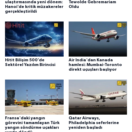
ulaştırmasında yeni dönem:
Tewolde Gebremariam
Hanoi’de kritik müzakereler
Oldu
gerçekleştirildi
Hitit Bilişim 500’de
Air India'dan Kanada
Sektörel Yazılım Birincisi
hamlesi: Mumbai-Toronto
direkt uçuşları başlıyor
Fransa'daki yangın
Qatar Airways,
görevini tamamlayan Türk
Philadelphia seferlerine
yangın söndürme uçakları
yeniden başladı