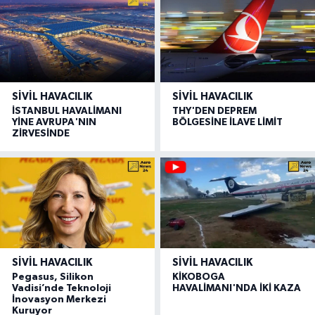
SIVIL HAVACILIK
SIVIL HAVACILIK
İSTANBUL HAVALİMANI
THY'DEN DEPREM
YİNE AVRUPA'NIN
BÖLGESİNE İLAVE LİMİT
ZİRVESİNDE
SIVIL HAVACILIK
SIVIL HAVACILIK
Pegasus, Silikon
KİKOBOGA
Vadisi’nde Teknoloji
HAVALİMANI'NDA İKİ KAZA
İnovasyon Merkezi
Kuruyor