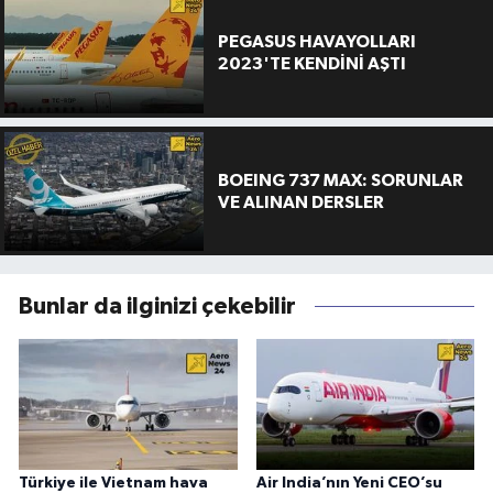
PEGASUS HAVAYOLLARI
2023'TE KENDİNİ AŞTI
BOEING 737 MAX: SORUNLAR
VE ALINAN DERSLER
Bunlar da ilginizi çekebilir
Türkiye ile Vietnam hava
Air India’nın Yeni CEO’su