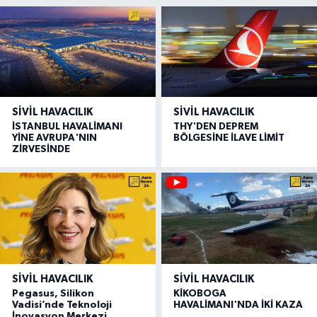
SIVIL HAVACILIK
SIVIL HAVACILIK
İSTANBUL HAVALİMANI
THY'DEN DEPREM
YİNE AVRUPA'NIN
BÖLGESİNE İLAVE LİMİT
ZİRVESİNDE
SIVIL HAVACILIK
SIVIL HAVACILIK
Pegasus, Silikon
KİKOBOGA
Vadisi’nde Teknoloji
HAVALİMANI'NDA İKİ KAZA
İnovasyon Merkezi