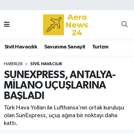
Sivil Havacılık
Savunma Sanayii
Sivil Havacılık
Savunma Sanayii
Turizm
Turizm
HABERLER
SIVIL HAVACILIK
SUNEXPRESS, ANTALYA-
MİLANO UÇUŞLARINA
BAŞLADI
Türk Hava Yolları ile Lufthansa'nın ortak kuruluşu
olan SunExpress, uçuş ağına bir noktayı daha
kattı.