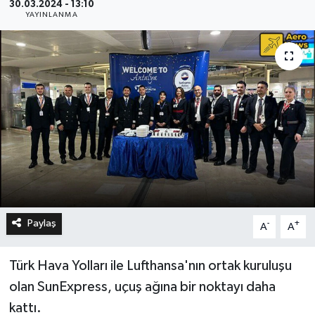
30.03.2024 - 13:10
YAYINLANMA
Paylaş
-
+
A
A
Türk Hava Yolları ile Lufthansa'nın ortak kuruluşu
olan SunExpress, uçuş ağına bir noktayı daha
kattı.