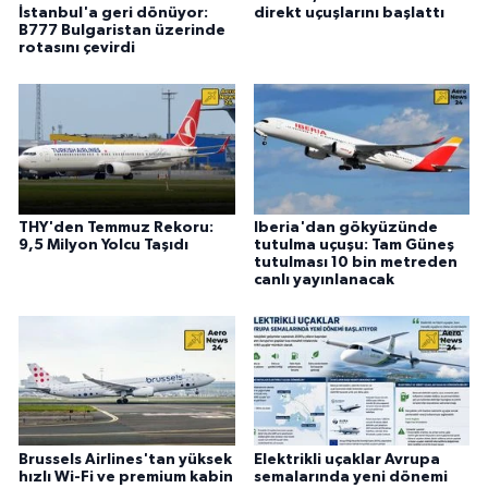
İstanbul'a geri dönüyor:
direkt uçuşlarını başlattı
B777 Bulgaristan üzerinde
rotasını çevirdi
THY'den Temmuz Rekoru:
Iberia'dan gökyüzünde
9,5 Milyon Yolcu Taşıdı
tutulma uçuşu: Tam Güneş
tutulması 10 bin metreden
canlı yayınlanacak
Brussels Airlines'tan yüksek
Elektrikli uçaklar Avrupa
hızlı Wi-Fi ve premium kabin
semalarında yeni dönemi