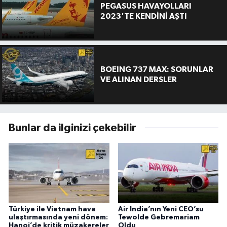
PEGASUS HAVAYOLLARI
2023'TE KENDİNİ AŞTI
BOEING 737 MAX: SORUNLAR
VE ALINAN DERSLER
Bunlar da ilginizi çekebilir
Türkiye ile Vietnam hava
Air India’nın Yeni CEO’su
ulaştırmasında yeni dönem:
Tewolde Gebremariam
Hanoi’de kritik müzakereler
Oldu