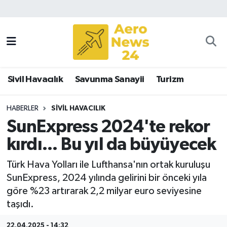
Sivil Havacılık
Savunma Sanayii
Sivil Havacılık
Savunma Sanayii
Turizm
Turizm
HABERLER
SIVIL HAVACILIK
SunExpress 2024'te rekor
kırdı... Bu yıl da büyüyecek
Türk Hava Yolları ile Lufthansa'nın ortak kuruluşu
SunExpress, 2024 yılında gelirini bir önceki yıla
göre %23 artırarak 2,2 milyar euro seviyesine
taşıdı.
22.04.2025 - 14:32