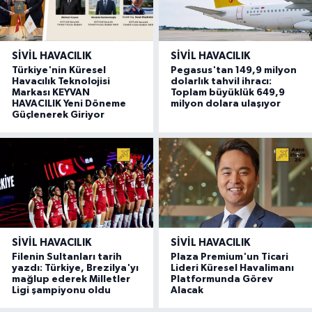
SIVIL HAVACILIK
SIVIL HAVACILIK
Türkiye'nin Küresel
Pegasus'tan 149,9 milyon
Havacılık Teknolojisi
dolarlık tahvil ihracı:
Markası KEYVAN
Toplam büyüklük 649,9
HAVACILIK Yeni Döneme
milyon dolara ulaşıyor
Güçlenerek Giriyor
SIVIL HAVACILIK
SIVIL HAVACILIK
Filenin Sultanları tarih
Plaza Premium'un Ticari
yazdı: Türkiye, Brezilya'yı
Lideri Küresel Havalimanı
mağlup ederek Milletler
Platformunda Görev
Ligi şampiyonu oldu
Alacak