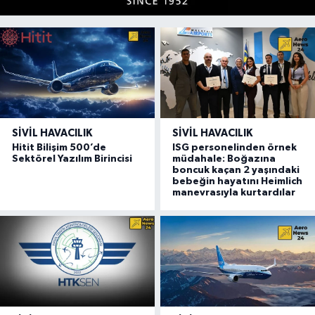
SIVIL HAVACILIK
SIVIL HAVACILIK
Hitit Bilişim 500’de
ISG personelinden örnek
Sektörel Yazılım Birincisi
müdahale: Boğazına
boncuk kaçan 2 yaşındaki
bebeğin hayatını Heimlich
manevrasıyla kurtardılar