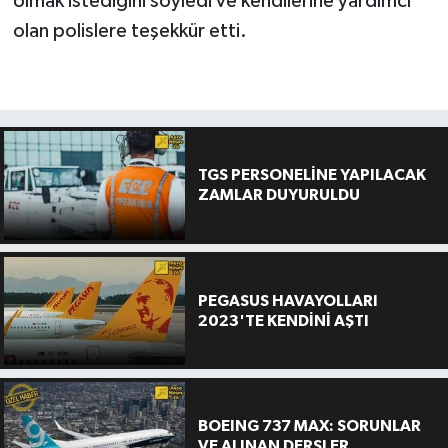
olmak istediğini söyledi ve kendilerine yardımcı
olan polislere teşekkür etti.
TGS PERSONELİNE YAPILACAK
ZAMLAR DUYURULDU
PEGASUS HAVAYOLLARI
2023'TE KENDİNİ AŞTI
BOEING 737 MAX: SORUNLAR
VE ALINAN DERSLER