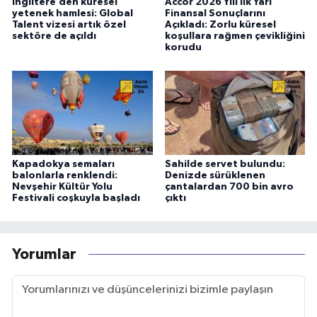
İngiltere’den küresel
Accor 2026 Yılı İlk Yarı
yetenek hamlesi: Global
Finansal Sonuçlarını
Talent vizesi artık özel
Açıkladı: Zorlu küresel
sektöre de açıldı
koşullara rağmen çevikliğini
korudu
Kapadokya semaları
Sahilde servet bulundu:
balonlarla renklendi:
Denizde sürüklenen
Nevşehir Kültür Yolu
çantalardan 700 bin avro
Festivali coşkuyla başladı
çıktı
Yorumlar