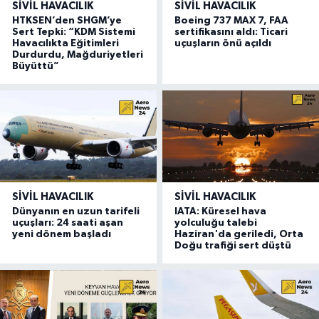
SIVIL HAVACILIK
SIVIL HAVACILIK
HTKSEN’den SHGM’ye
Boeing 737 MAX 7, FAA
Sert Tepki: “KDM Sistemi
sertifikasını aldı: Ticari
Havacılıkta Eğitimleri
uçuşların önü açıldı
Durdurdu, Mağduriyetleri
Büyüttü”
SIVIL HAVACILIK
SIVIL HAVACILIK
Dünyanın en uzun tarifeli
IATA: Küresel hava
uçuşları: 24 saati aşan
yolculuğu talebi
yeni dönem başladı
Haziran'da geriledi, Orta
Doğu trafiği sert düştü