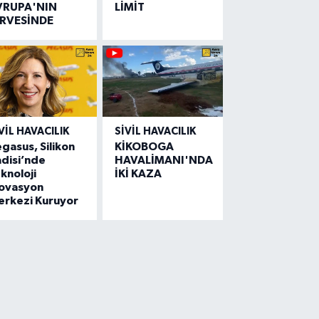
VRUPA'NIN
LİMİT
İRVESİNDE
VIL HAVACILIK
SIVIL HAVACILIK
gasus, Silikon
KİKOBOGA
disi’nde
HAVALİMANI'NDA
knoloji
İKİ KAZA
novasyon
erkezi Kuruyor