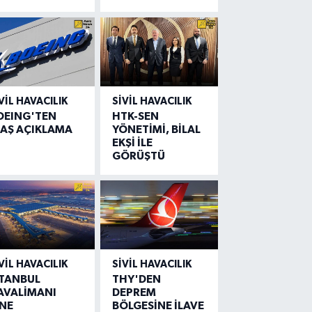
VIL HAVACILIK
SIVIL HAVACILIK
OEING'TEN
HTK-SEN
LAŞ AÇIKLAMA
YÖNETİMİ, BİLAL
EKŞİ İLE
GÖRÜŞTÜ
VIL HAVACILIK
SIVIL HAVACILIK
STANBUL
THY'DEN
AVALİMANI
DEPREM
İNE
BÖLGESİNE İLAVE