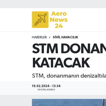
Sivil Havacılık
Savunma Sanayii
HABERLER
SIVIL HAVACILIK
Turizm
STM DONA
KATACAK
STM, donanmanın denizaltıları
19.02.2024 - 13:34
YAYINLANMA