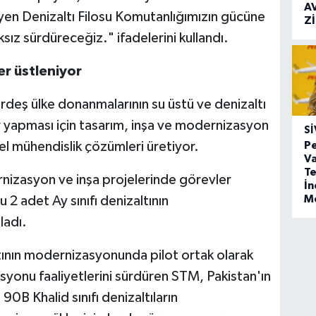
A
eyen Denizaltı Filosu Komutanlığımızın gücüne
Z
ksız sürdüreceğiz." ifadelerini kullandı.
er üstleniyor
deş ülke donanmalarının su üstü ve denizaltı
r yapması için tasarım, inşa ve modernizasyon
SI
el mühendislik çözümleri üretiyor.
Pe
Va
Te
nizasyon ve inşa projelerinde görevler
İ
M
 2 adet Ay sınıfı denizaltının
adı.
tının modernizasyonunda pilot ortak olarak
yonu faaliyetlerini sürdüren STM, Pakistan'ın
0B Khalid sınıfı denizaltıların