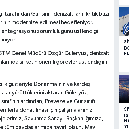
tarafından Gür sınıfı denizaltıların kritik bazı
rinin modernize edilmesi hedefleniyor.
m entegrasyonu sorumluluğunu üstlendiği
anıyor.
SI
B
n STM Genel Müdürü Özgür Güleryüz, denizaltı
F
larında şirketin önemli görevler üstlendiğini
islik güçleriyle Donanma'nın ve kardeş
şmalar yürüttüklerini aktaran Güleryüz,
nıfının ardından, Preveze ve Gür sınıfı
temlerle donatılması için çalışmalarımızı
SI
İ
ojelerimiz, Savunma Sanayii Başkanlığımıza,
H
Y
 tüm paydaşlarımıza hayırlı olsun. Mavi