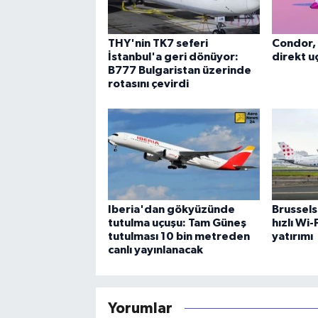
THY'nin TK7 seferi
Condor, 
İstanbul'a geri dönüyor:
direkt uç
B777 Bulgaristan üzerinde
rotasını çevirdi
Iberia'dan gökyüzünde
Brussels
tutulma uçuşu: Tam Güneş
hızlı Wi
tutulması 10 bin metreden
yatırımı
canlı yayınlanacak
Yorumlar