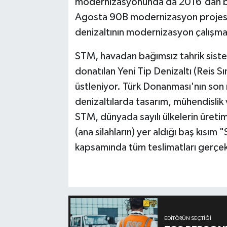
modernizasyonunda da 2016'dan ber
Agosta 90B modernizasyon projesind
denizaltının modernizasyon çalışmal
STM, havadan bağımsız tahrik siste
donatılan Yeni Tip Denizaltı (Reis Sı
üstleniyor. Türk Donanması'nın son 
denizaltılarda tasarım, mühendislik
STM, dünyada sayılı ülkelerin üretim
(ana silahların) yer aldığı baş kısım 
kapsamında tüm teslimatları gerçekl
EDITÖRÜN SEÇTIĞI