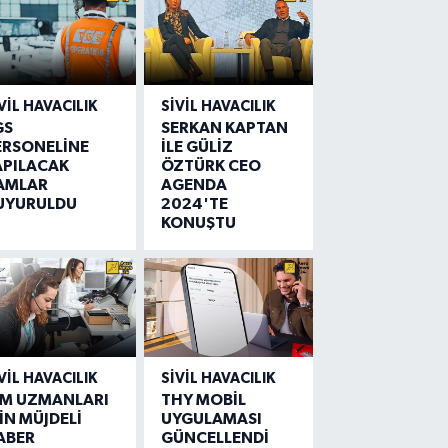
VIL HAVACILIK
SIVIL HAVACILIK
GS
SERKAN KAPTAN
ERSONELİNE
İLE GÜLİZ
APILACAK
ÖZTÜRK CEO
AMLAR
AGENDA
UYURULDU
2024'TE
KONUŞTU
VIL HAVACILIK
SIVIL HAVACILIK
IM UZMANLARI
THY MOBİL
İN MÜJDELİ
UYGULAMASI
ABER
GÜNCELLENDİ