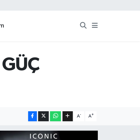
zm
 GÜÇ
-
+
A
A