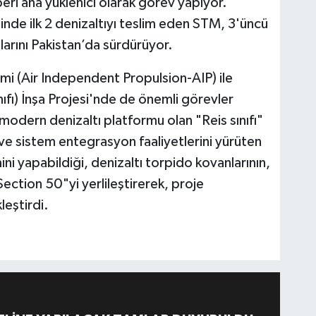
i ana yüklenici olarak görev yapıyor.
e ilk 2 denizaltıyı teslim eden STM, 3'üncü
arını Pakistan’da sürdürüyor.
mi (Air Independent Propulsion-AIP) ile
nıfı) İnşa Projesi'nde de önemli görevler
modern denizaltı platformu olan "Reis sınıfı"
 ve sistem entegrasyon faaliyetlerini yürüten
ini yapabildiği, denizaltı torpido kovanlarının,
"Section 50"yi yerlileştirerek, proje
eştirdi.