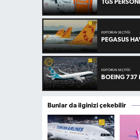
TGS PERSON
EDITÖRÜN SEÇTIĞI
PEGASUS HAV
EDITÖRÜN SEÇTIĞI
BOEING 737 
Bunlar da ilginizi çekebilir