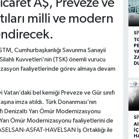
icaret AŞ, Preveze ve
tıları milli ve modern
endirecek.
SI
T
P
, STM, Cumhurbaşkanlığı Savunma Sanayii
Y
Z
ilahlı Kuvvetleri'nin (TSK) önemli vurucu
D
nizasyon faaliyetlerinde görev almaya devam
i Vatan’daki bel kemiği Preveze ve Gür sınıfı
taşına imza atıldı. Türk Donanması'nın
ıfı Denizaltı Yarı Ömür Modernizasyonu
SI
tı Yarı Ömür Modernizasyonu faaliyetlerini de
A
-ASELSAN-ASFAT-HAVELSAN İş Ortaklığı ile
İÇ
H