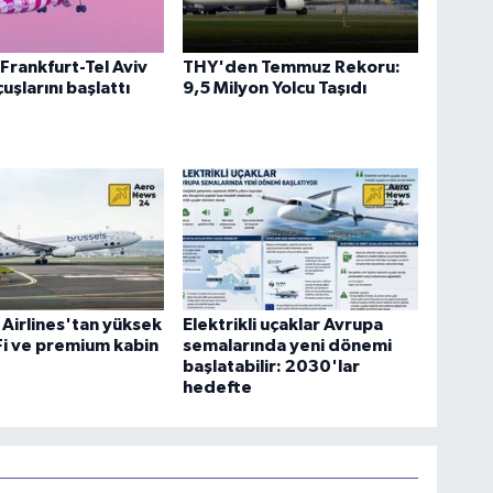
Frankfurt-Tel Aviv
THY'den Temmuz Rekoru:
uşlarını başlattı
9,5 Milyon Yolcu Taşıdı
 Airlines'tan yüksek
Elektrikli uçaklar Avrupa
-Fi ve premium kabin
semalarında yeni dönemi
başlatabilir: 2030'lar
hedefte