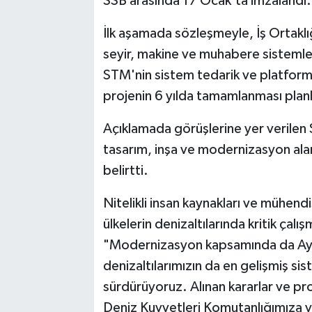
SSB arasında 17 Ocak'ta imzalandı.
İlk aşamada sözleşmeyle, İş Ortaklığı 
seyir, makine ve muhabere sistemle
STM'nin sistem tedarik ve platfor
projenin 6 yılda tamamlanması planl
Açıklamada görüşlerine yer verile
tasarım, inşa ve modernizasyon alan
belirtti.
Nitelikli insan kaynakları ve mühend
ülkelerin denizaltılarında kritik çalı
"Modernizasyon kapsamında da Ay sı
denizaltılarımızın da en gelişmiş sis
sürdürüyoruz. Alınan kararlar ve pr
Deniz Kuvvetleri Komutanlığımıza ve