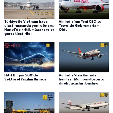
Türkiye ile Vietnam hava
Air India’nın Yeni CEO’su
ulaştırmasında yeni dönem:
Tewolde Gebremariam
Hanoi’de kritik müzakereler
Oldu
gerçekleştirildi
Hitit Bilişim 500’de
Air India'dan Kanada
Sektörel Yazılım Birincisi
hamlesi: Mumbai-Toronto
direkt uçuşları başlıyor