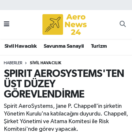
Sivil Havacılık
Savunma Sanayii
Sivil Havacılık
Savunma Sanayii
Turizm
Turizm
HABERLER
SIVIL HAVACILIK
SPIRIT AEROSYSTEMS'TEN
ÜST DÜZEY
GÖREVLENDİRME
Spirit AeroSystems, Jane P. Chappell'in şirketin
Yönetim Kurulu'na katılacağını duyurdu. Chappell,
Şirket Yönetimi ve Atama Komitesi ile Risk
Komitesi'nde görev yapacak.