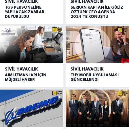
SIVIL HAVACILIK
SIVIL HAVACILIK
TGS PERSONELİNE
SERKAN KAPTAN İLE GÜLİZ
YAPILACAK ZAMLAR
ÖZTÜRK CEO AGENDA
DUYURULDU
2024'TE KONUŞTU
SIVIL HAVACILIK
SIVIL HAVACILIK
AIM UZMANLARI İÇİN
THY MOBİL UYGULAMASI
MÜJDELİ HABER
GÜNCELLENDİ