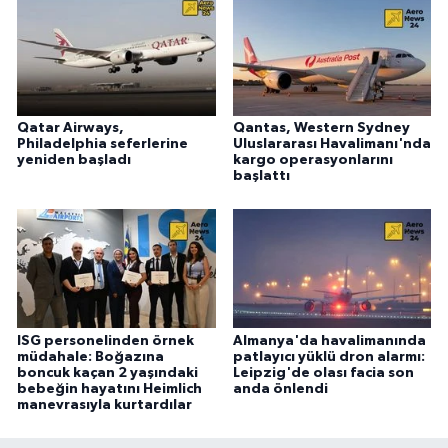
Qatar Airways,
Qantas, Western Sydney
Philadelphia seferlerine
Uluslararası Havalimanı'nda
yeniden başladı
kargo operasyonlarını
başlattı
ISG personelinden örnek
Almanya'da havalimanında
müdahale: Boğazına
patlayıcı yüklü dron alarmı:
boncuk kaçan 2 yaşındaki
Leipzig'de olası facia son
bebeğin hayatını Heimlich
anda önlendi
manevrasıyla kurtardılar