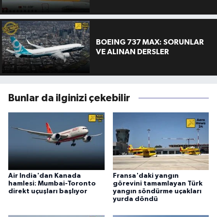
BOEING 737 MAX: SORUNLAR
VE ALINAN DERSLER
Bunlar da ilginizi çekebilir
Air India'dan Kanada
Fransa'daki yangın
hamlesi: Mumbai-Toronto
görevini tamamlayan Türk
direkt uçuşları başlıyor
yangın söndürme uçakları
yurda döndü