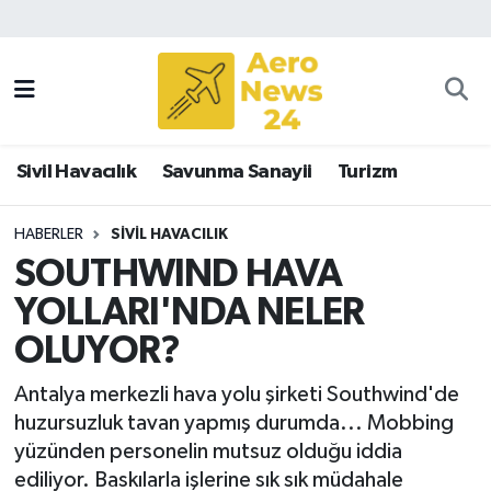
Sivil Havacılık
Savunma Sanayii
Sivil Havacılık
Savunma Sanayii
Turizm
Turizm
HABERLER
SIVIL HAVACILIK
SOUTHWIND HAVA
YOLLARI'NDA NELER
OLUYOR?
Antalya merkezli hava yolu şirketi Southwind'de
huzursuzluk tavan yapmış durumda... Mobbing
yüzünden personelin mutsuz olduğu iddia
ediliyor. Baskılarla işlerine sık sık müdahale