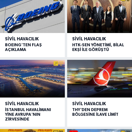
SIVIL HAVACILIK
SIVIL HAVACILIK
BOEING'TEN FLAŞ
HTK-SEN YÖNETİMİ, BİLAL
AÇIKLAMA
EKŞİ İLE GÖRÜŞTÜ
SIVIL HAVACILIK
SIVIL HAVACILIK
İSTANBUL HAVALİMANI
THY'DEN DEPREM
YİNE AVRUPA'NIN
BÖLGESİNE İLAVE LİMİT
ZİRVESİNDE