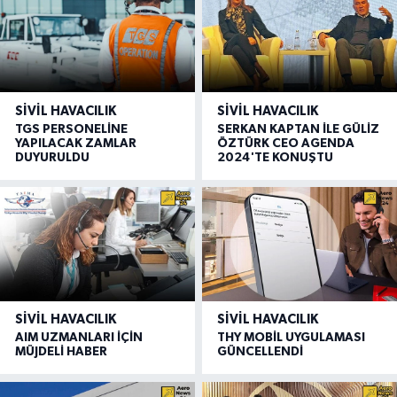
SIVIL HAVACILIK
SIVIL HAVACILIK
TGS PERSONELİNE
SERKAN KAPTAN İLE GÜLİZ
YAPILACAK ZAMLAR
ÖZTÜRK CEO AGENDA
DUYURULDU
2024'TE KONUŞTU
SIVIL HAVACILIK
SIVIL HAVACILIK
AIM UZMANLARI İÇİN
THY MOBİL UYGULAMASI
MÜJDELİ HABER
GÜNCELLENDİ