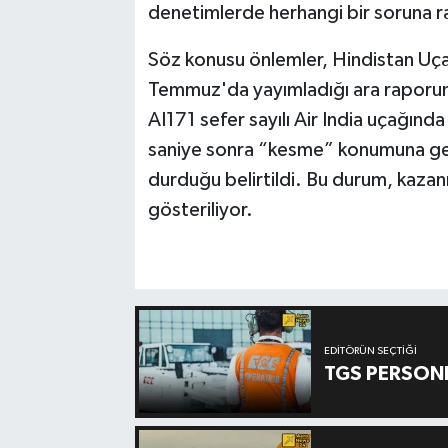
denetimlerde herhangi bir soruna ra
Söz konusu önlemler, Hindistan Uç
Temmuz'da yayımladığı ara raporun 
AI171 sefer sayılı Air India uçağında
saniye sonra “kesme” konumuna geti
durduğu belirtildi. Bu durum, kazanı
gösteriliyor.
EDITÖRÜN SEÇTIĞI
TGS PERSON