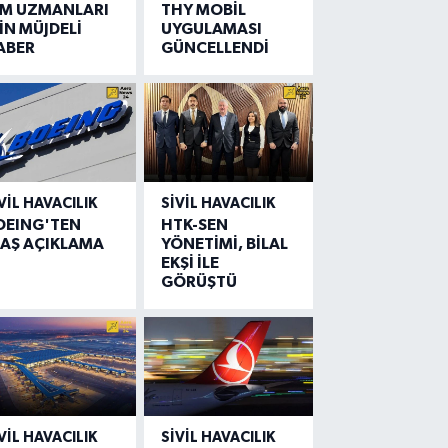
IM UZMANLARI
THY MOBİL
İN MÜJDELİ
UYGULAMASI
ABER
GÜNCELLENDİ
VIL HAVACILIK
SIVIL HAVACILIK
OEING'TEN
HTK-SEN
LAŞ AÇIKLAMA
YÖNETİMİ, BİLAL
EKŞİ İLE
GÖRÜŞTÜ
VIL HAVACILIK
SIVIL HAVACILIK