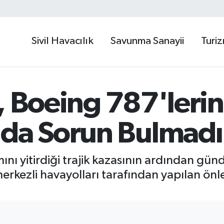
Sivil Havacılık
Savunma Sanayii
Turi
, Boeing 787'lerin
nda Sorun Bulmadı
mını yitirdiği trajik kazasının ardından gü
merkezli havayolları tarafından yapılan önl