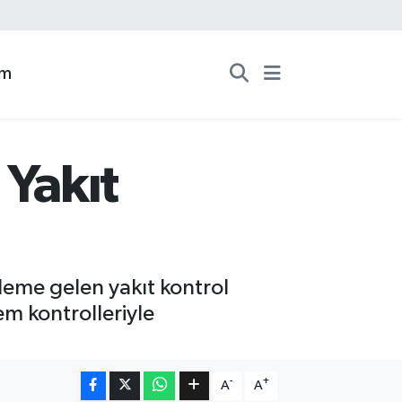
zm
 Yakıt
ndeme gelen yakıt kontrol
em kontrolleriyle
-
+
A
A