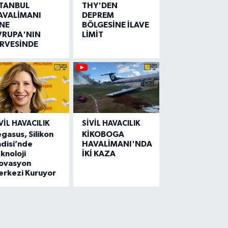
STANBUL
THY'DEN
AVALİMANI
DEPREM
İNE
BÖLGESİNE İLAVE
VRUPA'NIN
LİMİT
İRVESİNDE
VIL HAVACILIK
SIVIL HAVACILIK
gasus, Silikon
KİKOBOGA
disi’nde
HAVALİMANI'NDA
knoloji
İKİ KAZA
novasyon
erkezi Kuruyor