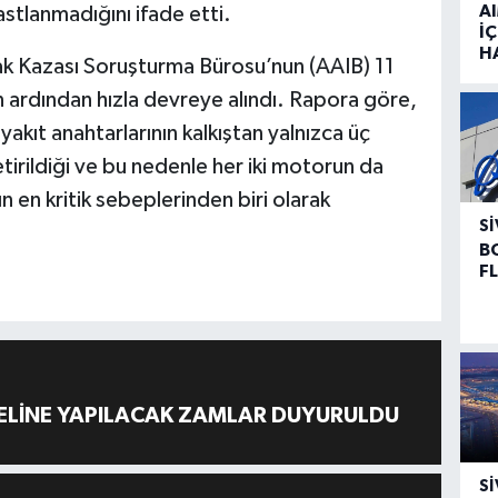
A
stlanmadığını ifade etti.
İÇ
H
ak Kazası Soruşturma Bürosu’nun (AAIB) 11
ardından hızla devreye alındı. Rapora göre,
 yakıt anahtarlarının kalkıştan yalnızca üç
rildiği ve bu nedenle her iki motorun da
n en kritik sebeplerinden biri olarak
SI
B
F
ELİNE YAPILACAK ZAMLAR DUYURULDU
SI