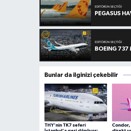
EDITÖRÜN SEÇTIĞI
PEGASUS HAV
EDITÖRÜN SEÇTIĞI
BOEING 737 
Bunlar da ilginizi çekebilir
THY'nin TK7 seferi
Condor, 
İstanbul'a geri dönüyor:
direkt uç