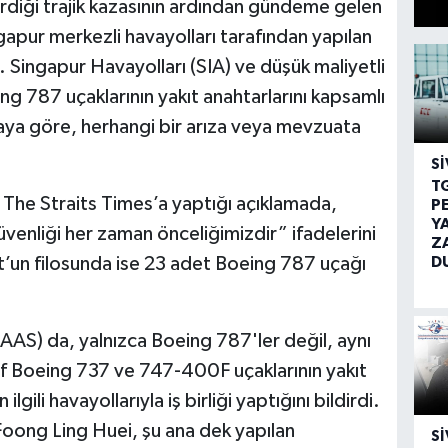
tirdiği trajik kazasının ardından gündeme gelen
ngapur merkezli havayolları tarafından yapılan
. Singapur Havayolları (SIA) ve düşük maliyetli
ing 787 uçaklarının yakıt anahtarlarını kapsamlı
amaya göre, herhangi bir arıza veya mevzuata
SI
T
he Straits Times’a yaptığı açıklamada,
P
Y
güvenliği her zaman önceliğimizdir” ifadelerini
Z
D
ot’un filosunda ise 23 adet Boeing 787 uçağı
CAAS) da, yalnızca Boeing 787'ler değil, aynı
if Boeing 737 ve 747-400F uçaklarının yakıt
lgili havayollarıyla iş birliği yaptığını bildirdi.
oong Ling Huei, şu ana dek yapılan
SI