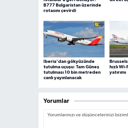
B777 Bulgaristan üzerinde
rotasını çevirdi
Iberia'dan gökyüzünde
Brussels
tutulma uçuşu: Tam Güneş
hızlı Wi
tutulması 10 bin metreden
yatırımı
canlı yayınlanacak
Yorumlar