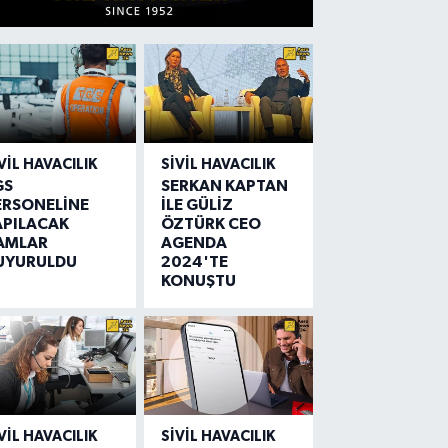
VIL HAVACILIK
SIVIL HAVACILIK
GS
SERKAN KAPTAN
ERSONELİNE
İLE GÜLİZ
APILACAK
ÖZTÜRK CEO
AMLAR
AGENDA
UYURULDU
2024'TE
KONUŞTU
VIL HAVACILIK
SIVIL HAVACILIK