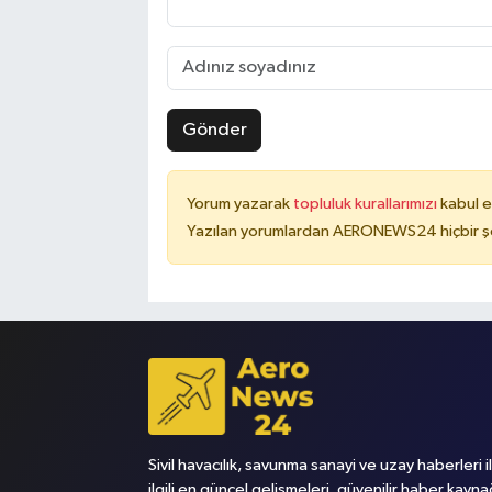
Gönder
Yorum yazarak
topluluk kurallarımızı
kabul e
Yazılan yorumlardan AERONEWS24 hiçbir şe
Sivil havacılık, savunma sanayi ve uzay haberleri i
ilgili en güncel gelişmeleri, güvenilir haber kayna