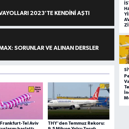
İ
H
AYOLLARI 2023'TE KENDİNİ AŞTI
Y
A
Z
MAX: SORUNLAR VE ALINAN DERSLER
SI
Pe
Va
Te
İ
M
Frankfurt-Tel Aviv
THY'den Temmuz Rekoru:
uşlarını başlattı
9,5 Milyon Yolcu Taşıdı