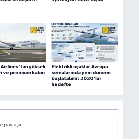
 Airlines'tan yüksek
Elektrikli uçaklar Avrupa
-Fi ve premium kabin
semalarında yeni dönemi
başlatabilir: 2030'lar
hedefte