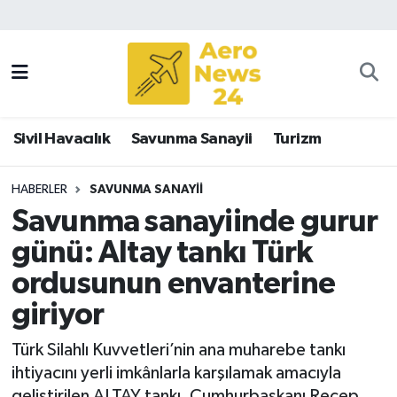
Sivil Havacılık
Savunma Sanayii
Sivil Havacılık
Savunma Sanayii
Turizm
Turizm
HABERLER
SAVUNMA SANAYII
Savunma sanayiinde gurur
günü: Altay tankı Türk
ordusunun envanterine
giriyor
Türk Silahlı Kuvvetleri’nin ana muharebe tankı
ihtiyacını yerli imkânlarla karşılamak amacıyla
geliştirilen ALTAY tankı, Cumhurbaşkanı Recep