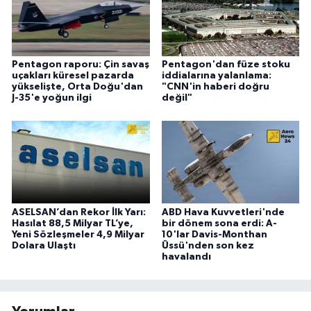
Pentagon raporu: Çin savaş
Pentagon'dan füze stoku
uçakları küresel pazarda
iddialarına yalanlama:
yükselişte, Orta Doğu'dan
"CNN'in haberi doğru
J-35'e yoğun ilgi
değil"
ASELSAN’dan Rekor İlk Yarı:
ABD Hava Kuvvetleri'nde
Hasılat 88,5 Milyar TL’ye,
bir dönem sona erdi: A-
Yeni Sözleşmeler 4,9 Milyar
10'lar Davis-Monthan
Dolara Ulaştı
Üssü'nden son kez
havalandı