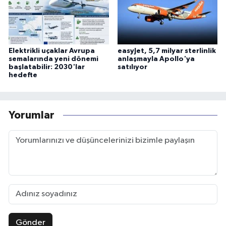
Elektrikli uçaklar Avrupa
easyJet, 5,7 milyar sterlinlik
semalarında yeni dönemi
anlaşmayla Apollo'ya
başlatabilir: 2030'lar
satılıyor
hedefte
Yorumlar
Gönder