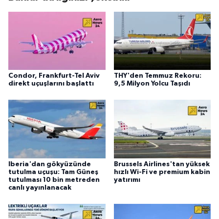
Condor, Frankfurt-Tel Aviv
THY'den Temmuz Rekoru:
direkt uçuşlarını başlattı
9,5 Milyon Yolcu Taşıdı
Iberia'dan gökyüzünde
Brussels Airlines'tan yüksek
tutulma uçuşu: Tam Güneş
hızlı Wi-Fi ve premium kabin
tutulması 10 bin metreden
yatırımı
canlı yayınlanacak