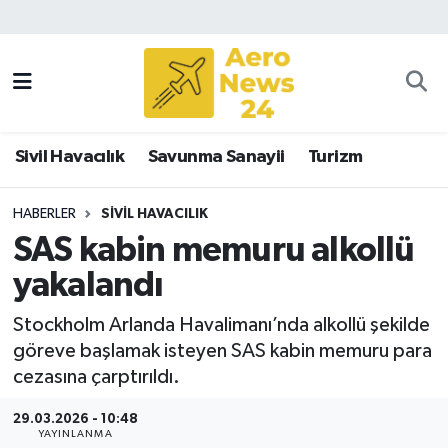
Sivil Havacılık
Savunma Sanayii
Sivil Havacılık
Savunma Sanayii
Turizm
Turizm
HABERLER
SIVIL HAVACILIK
SAS kabin memuru alkollü
yakalandı
Stockholm Arlanda Havalimanı’nda alkollü şekilde
göreve başlamak isteyen SAS kabin memuru para
cezasına çarptırıldı.
29.03.2026 - 10:48
YAYINLANMA