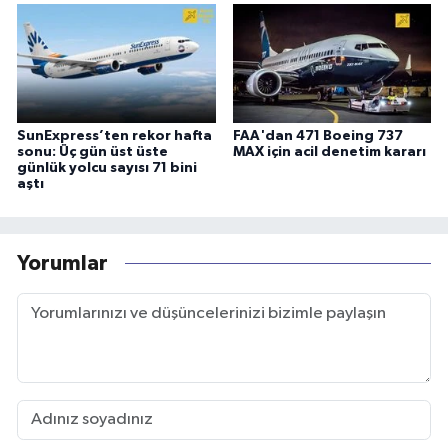
SunExpress’ten rekor hafta
FAA'dan 471 Boeing 737
sonu: Üç gün üst üste
MAX için acil denetim kararı
günlük yolcu sayısı 71 bini
aştı
Yorumlar