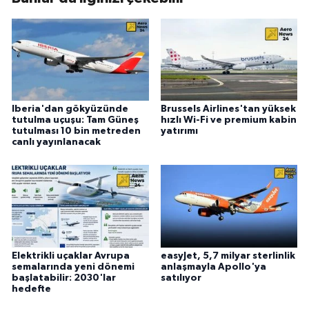
Iberia'dan gökyüzünde
Brussels Airlines'tan yüksek
tutulma uçuşu: Tam Güneş
hızlı Wi-Fi ve premium kabin
tutulması 10 bin metreden
yatırımı
canlı yayınlanacak
Elektrikli uçaklar Avrupa
easyJet, 5,7 milyar sterlinlik
semalarında yeni dönemi
anlaşmayla Apollo'ya
başlatabilir: 2030'lar
satılıyor
hedefte