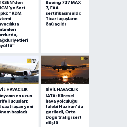
TKSEN’den
Boeing 737 MAX
HGM’ye Sert
7, FAA
epki: “KDM
sertifikasını aldı:
stemi
Ticari uçuşların
vacılıkta
önü açıldı
itimleri
urdurdu,
ğduriyetleri
üyüttü”
VIL HAVACILIK
SIVIL HAVACILIK
nyanın en uzun
IATA: Küresel
rifeli uçuşları:
hava yolculuğu
 saati aşan yeni
talebi Haziran'da
önem başladı
geriledi, Orta
Doğu trafiği sert
düştü