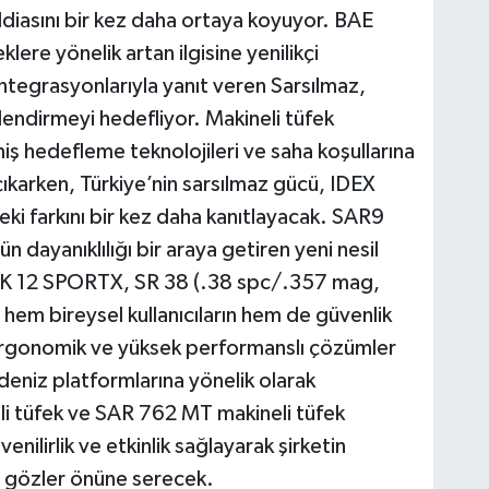
ddiasını bir kez daha ortaya koyuyor. BAE
klere yönelik artan ilgisine yenilikçi
tegrasyonlarıyla yanıt veren Sarsılmaz,
üçlendirmeyi hedefliyor. Makineli tüfek
iş hedefleme teknolojileri ve saha koşullarına
çıkarken, Türkiye’nin sarsılmaz gücü, IDEX
i farkını bir kez daha kanıtlayacak. SAR9
 dayanıklılığı bir araya getiren yeni nesil
, K 12 SPORTX, SR 38 (.38 spc/.357 mag,
hem bireysel kullanıcıların hem de güvenlik
n ergonomik ve yüksek performanslı çözümler
deniz platformlarına yönelik olarak
li tüfek ve SAR 762 MT makineli tüfek
ilirlik ve etkinlik sağlayarak şirketin
ha gözler önüne serecek.