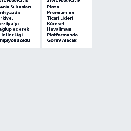
VIL HAVACILIK
SIVIL HAVACILIK
lenin Sultanları
Plaza
rih yazdı:
Premium'un
rkiye,
Ticari Lideri
ezilya'yı
Küresel
ağlup ederek
Havalimanı
lletler Ligi
Platformunda
ampiyonu oldu
Görev Alacak