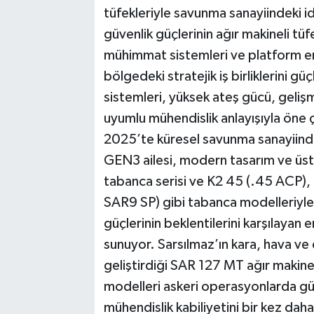
tüfekleriyle savunma sanayiindeki i
güvenlik güçlerinin ağır makineli tüfe
mühimmat sistemleri ve platform en
bölgedeki stratejik iş birliklerini g
sistemleri, yüksek ateş gücü, gelişm
uyumlu mühendislik anlayışıyla öne 
2025’te küresel savunma sanayiindek
GEN3 ailesi, modern tasarım ve üstün
tabanca serisi ve K2 45 (.45 ACP)
SAR9 SP) gibi tabanca modelleriyle 
güçlerinin beklentilerini karşılaya
sunuyor. Sarsılmaz’ın kara, hava ve 
geliştirdiği SAR 127 MT ağır makine
modelleri askeri operasyonlarda güven
mühendislik kabiliyetini bir kez da