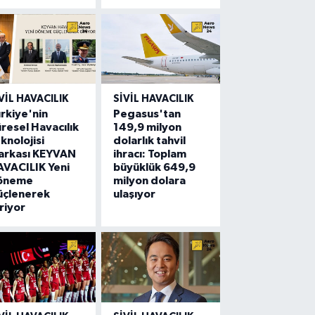
VIL HAVACILIK
SIVIL HAVACILIK
rkiye'nin
Pegasus'tan
resel Havacılık
149,9 milyon
knolojisi
dolarlık tahvil
arkası KEYVAN
ihracı: Toplam
VACILIK Yeni
büyüklük 649,9
öneme
milyon dolara
üçlenerek
ulaşıyor
riyor