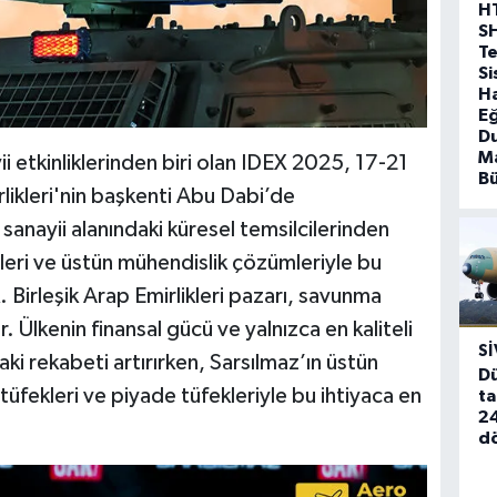
H
S
T
Si
Ha
Eğ
D
Ma
i etkinliklerinden biri olan IDEX 2025, 17-21
B
rlikleri'nin başkenti Abu Dabi’de
anayii alanındaki küresel temsilcilerinden
ünleri ve üstün mühendislik çözümleriyle bu
 Birleşik Arap Emirlikleri pazarı, savunma
. Ülkenin finansal gücü ve yalnızca en kaliteli
SI
ki rekabeti artırırken, Sarsılmaz’ın üstün
Dü
tüfekleri ve piyade tüfekleriyle bu ihtiyaca en
ta
24
d