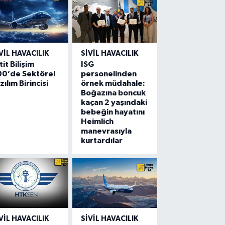
VIL HAVACILIK
SIVIL HAVACILIK
tit Bilişim
ISG
00’de Sektörel
personelinden
zılım Birincisi
örnek müdahale:
Boğazına boncuk
kaçan 2 yaşındaki
bebeğin hayatını
Heimlich
manevrasıyla
kurtardılar
VIL HAVACILIK
SIVIL HAVACILIK