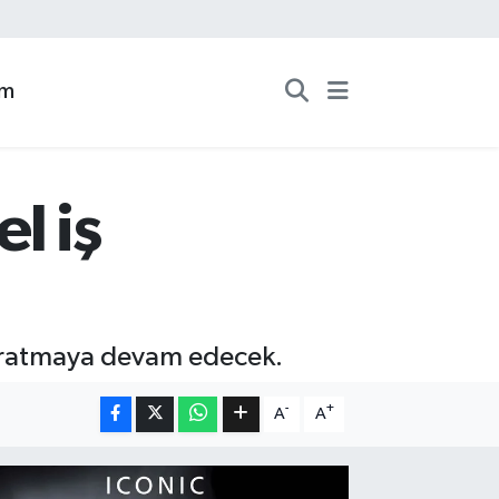
zm
l iş
 yaratmaya devam edecek.
-
+
A
A