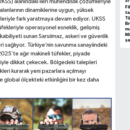
KSS) alanındaki ileri mühendislik çözümleriyle
SI
Fi
lanlarının dinamiklerine uygun, yüksek
ta
Tü
temleriyle fark yaratmaya devam ediyor. UKSS
Br
fekleriyle operasyonel esneklik, gelişmiş
m
Mi
 kabiliyeti sunan Sarsılmaz, askeri ve güvenlik
ş
eri sağlıyor. Türkiye’nin savunma sanayiindeki
025’te ağır makineli tüfekler, piyade
iyle dikkat çekecek. Bölgedeki talepleri
ikleri kurarak yeni pazarlara açılmayı
global ölçekteki etkinliğini bir kez daha