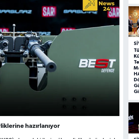
SI
Tü
Kü
Te
M
HA
D
G
Gi
rliklerine hazırlanıyor