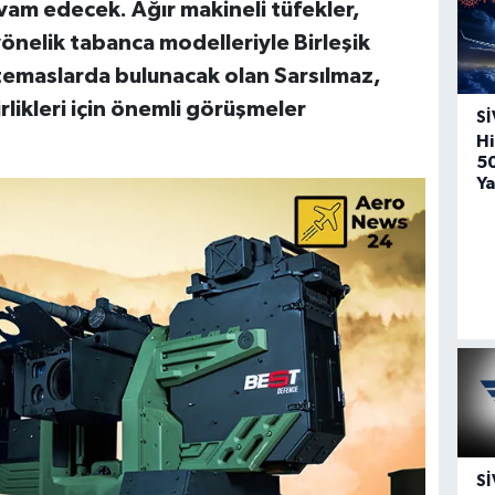
vam edecek. Ağır makineli tüfekler,
yönelik tabanca modelleriyle Birleşik
 temaslarda bulunacak olan Sarsılmaz,
irlikleri için önemli görüşmeler
SI
Hi
5
Ya
SI