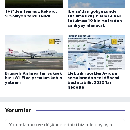
THY'den Temmuz Rekoru:
Iberia'dan gökyüzünde
9,5 Milyon Yolcu Taşıdı
tutulma uçuşu: Tam Güneş
tutulması 10 bin metreden
canlı yayınlanacak
Brussels Airlines'tan yüksek
Elektrikli uçaklar Avrupa
hızlı Wi-Fi ve premium kabin
semalarında yeni dönemi
yatırımı
başlatabilir: 2030'lar
hedefte
Yorumlar