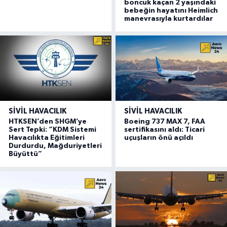
boncuk kaçan 2 yaşındaki
bebeğin hayatını Heimlich
manevrasıyla kurtardılar
SIVIL HAVACILIK
SIVIL HAVACILIK
HTKSEN’den SHGM’ye
Boeing 737 MAX 7, FAA
Sert Tepki: “KDM Sistemi
sertifikasını aldı: Ticari
Havacılıkta Eğitimleri
uçuşların önü açıldı
Durdurdu, Mağduriyetleri
Büyüttü”