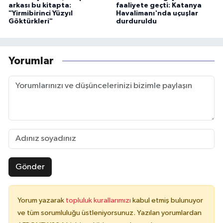
arkası bu kitapta:
faaliyete geçti: Katanya
"Yirmibirinci Yüzyıl
Havalimanı'nda uçuşlar
Göktürkleri"
durduruldu
Yorumlar
Gönder
Yorum yazarak
topluluk kurallarımızı
kabul etmiş bulunuyor
ve tüm sorumluluğu üstleniyorsunuz. Yazılan yorumlardan