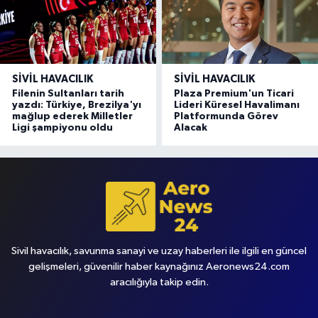
SIVIL HAVACILIK
SIVIL HAVACILIK
Filenin Sultanları tarih
Plaza Premium'un Ticari
yazdı: Türkiye, Brezilya'yı
Lideri Küresel Havalimanı
mağlup ederek Milletler
Platformunda Görev
Ligi şampiyonu oldu
Alacak
Sivil havacılık, savunma sanayi ve uzay haberleri ile ilgili en güncel
gelişmeleri, güvenilir haber kaynağınız Aeronews24.com
aracılığıyla takip edin.