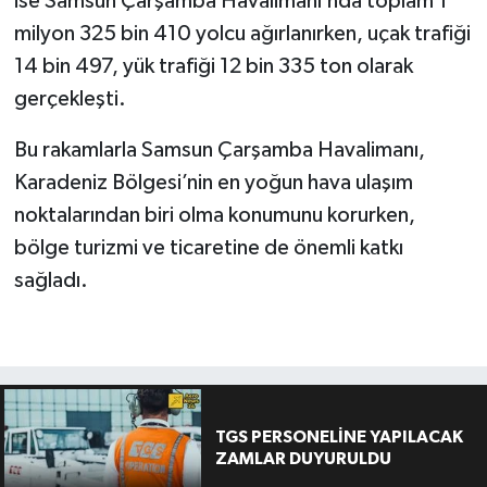
ise Samsun Çarşamba Havalimanı’nda toplam 1
milyon 325 bin 410 yolcu ağırlanırken, uçak trafiği
14 bin 497, yük trafiği 12 bin 335 ton olarak
gerçekleşti.
Bu rakamlarla Samsun Çarşamba Havalimanı,
Karadeniz Bölgesi’nin en yoğun hava ulaşım
noktalarından biri olma konumunu korurken,
bölge turizmi ve ticaretine de önemli katkı
sağladı.
TGS PERSONELİNE YAPILACAK
ZAMLAR DUYURULDU