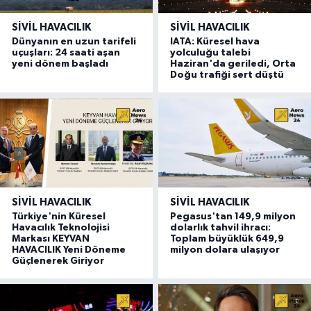
SIVIL HAVACILIK
SIVIL HAVACILIK
Dünyanın en uzun tarifeli
IATA: Küresel hava
uçuşları: 24 saati aşan
yolculuğu talebi
yeni dönem başladı
Haziran'da geriledi, Orta
Doğu trafiği sert düştü
SIVIL HAVACILIK
SIVIL HAVACILIK
Türkiye'nin Küresel
Pegasus'tan 149,9 milyon
Havacılık Teknolojisi
dolarlık tahvil ihracı:
Markası KEYVAN
Toplam büyüklük 649,9
HAVACILIK Yeni Döneme
milyon dolara ulaşıyor
Güçlenerek Giriyor