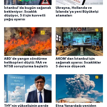
İstanbul'da bugün sağanak
Ukrayna, Hollanda ve
bekleniyor: Sıcaklık
İzlanda'ya yeni Büyükelçi
düşüyor, 5 il için kuvvetli
atamaları
yağış uyarısı
ABD'de yangın söndürme
AKOM'dan İstanbul için
helikopteri düştü: FAA ve
sağanak uyarısı: Sıcaklıklar
NTSB soruşturma başlattı
5 derece düşecek
THY'nin yükselişinin perde
Etna Yanardağı yeniden