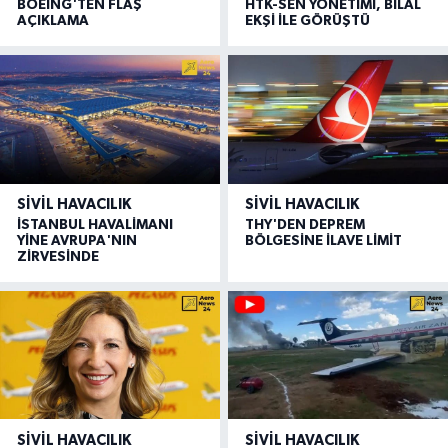
BOEING'TEN FLAŞ
HTK-SEN YÖNETİMİ, BİLAL
AÇIKLAMA
EKŞİ İLE GÖRÜŞTÜ
SIVIL HAVACILIK
SIVIL HAVACILIK
İSTANBUL HAVALİMANI
THY'DEN DEPREM
YİNE AVRUPA'NIN
BÖLGESİNE İLAVE LİMİT
ZİRVESİNDE
SIVIL HAVACILIK
SIVIL HAVACILIK