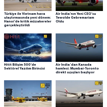
Türkiye ile Vietnam hava
Air India’nın Yeni CEO’su
ulaştırmasında yeni dönem:
Tewolde Gebremariam
Hanoi’de kritik müzakereler
Oldu
gerçekleştirildi
Hitit Bilişim 500’de
Air India'dan Kanada
Sektörel Yazılım Birincisi
hamlesi: Mumbai-Toronto
direkt uçuşları başlıyor