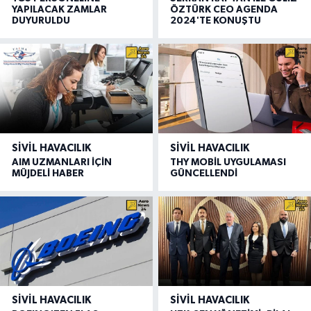
YAPILACAK ZAMLAR
ÖZTÜRK CEO AGENDA
DUYURULDU
2024'TE KONUŞTU
SIVIL HAVACILIK
SIVIL HAVACILIK
AIM UZMANLARI İÇİN
THY MOBİL UYGULAMASI
MÜJDELİ HABER
GÜNCELLENDİ
SIVIL HAVACILIK
SIVIL HAVACILIK