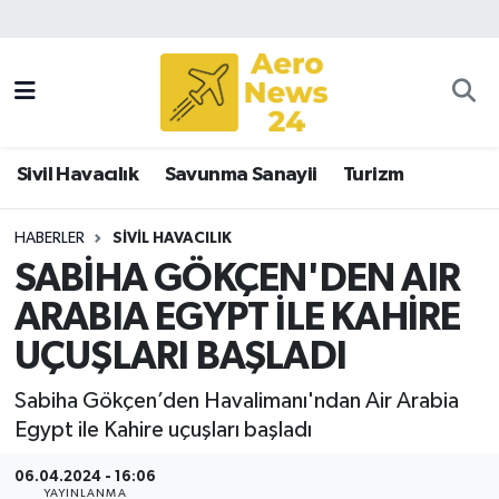
Sivil Havacılık
Savunma Sanayii
Sivil Havacılık
Savunma Sanayii
Turizm
Turizm
HABERLER
SIVIL HAVACILIK
SABİHA GÖKÇEN'DEN AIR
ARABIA EGYPT İLE KAHİRE
UÇUŞLARI BAŞLADI
Sabiha Gökçen’den Havalimanı'ndan Air Arabia
Egypt ile Kahire uçuşları başladı
06.04.2024 - 16:06
YAYINLANMA