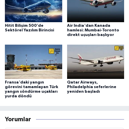
Hitit Bilişim 500’de
Air India'dan Kanada
Sektörel Yazılım Birincisi
hamlesi: Mumbai-Toronto
direkt uçuşları başlıyor
Fransa'daki yangın
Qatar Airways,
görevini tamamlayan Türk
Philadelphia seferlerine
yangın söndürme uçakları
yeniden başladı
yurda döndü
Yorumlar