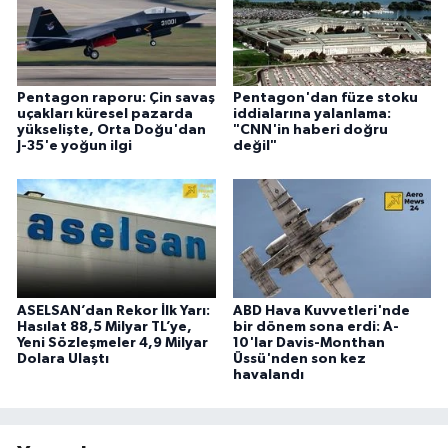
Pentagon raporu: Çin savaş
Pentagon'dan füze stoku
uçakları küresel pazarda
iddialarına yalanlama:
yükselişte, Orta Doğu'dan
"CNN'in haberi doğru
J-35'e yoğun ilgi
değil"
ASELSAN’dan Rekor İlk Yarı:
ABD Hava Kuvvetleri'nde
Hasılat 88,5 Milyar TL’ye,
bir dönem sona erdi: A-
Yeni Sözleşmeler 4,9 Milyar
10'lar Davis-Monthan
Dolara Ulaştı
Üssü'nden son kez
havalandı