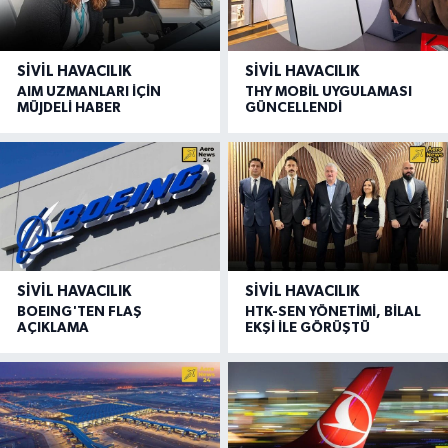
SIVIL HAVACILIK
SIVIL HAVACILIK
AIM UZMANLARI İÇİN
THY MOBİL UYGULAMASI
MÜJDELİ HABER
GÜNCELLENDİ
SIVIL HAVACILIK
SIVIL HAVACILIK
BOEING'TEN FLAŞ
HTK-SEN YÖNETİMİ, BİLAL
AÇIKLAMA
EKŞİ İLE GÖRÜŞTÜ