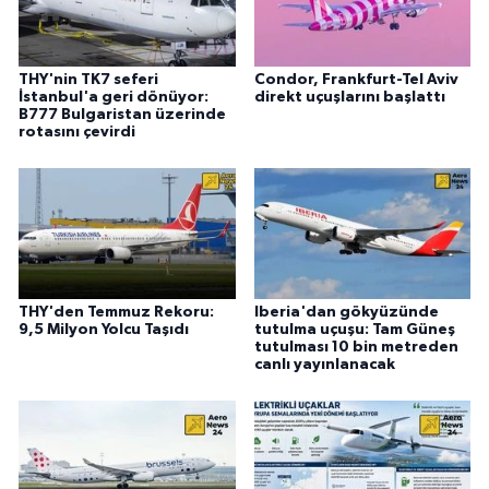
THY'nin TK7 seferi
Condor, Frankfurt-Tel Aviv
İstanbul'a geri dönüyor:
direkt uçuşlarını başlattı
B777 Bulgaristan üzerinde
rotasını çevirdi
THY'den Temmuz Rekoru:
Iberia'dan gökyüzünde
9,5 Milyon Yolcu Taşıdı
tutulma uçuşu: Tam Güneş
tutulması 10 bin metreden
canlı yayınlanacak