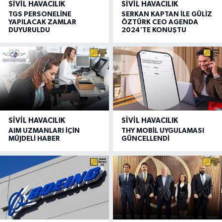
SIVIL HAVACILIK
SIVIL HAVACILIK
TGS PERSONELİNE
SERKAN KAPTAN İLE GÜLİZ
YAPILACAK ZAMLAR
ÖZTÜRK CEO AGENDA
DUYURULDU
2024'TE KONUŞTU
SIVIL HAVACILIK
SIVIL HAVACILIK
AIM UZMANLARI İÇİN
THY MOBİL UYGULAMASI
MÜJDELİ HABER
GÜNCELLENDİ