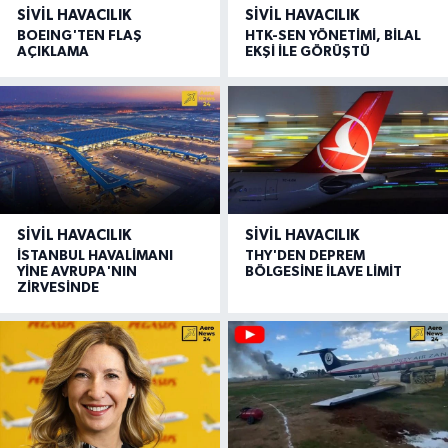
SIVIL HAVACILIK
SIVIL HAVACILIK
BOEING'TEN FLAŞ
HTK-SEN YÖNETİMİ, BİLAL
AÇIKLAMA
EKŞİ İLE GÖRÜŞTÜ
SIVIL HAVACILIK
SIVIL HAVACILIK
İSTANBUL HAVALİMANI
THY'DEN DEPREM
YİNE AVRUPA'NIN
BÖLGESİNE İLAVE LİMİT
ZİRVESİNDE