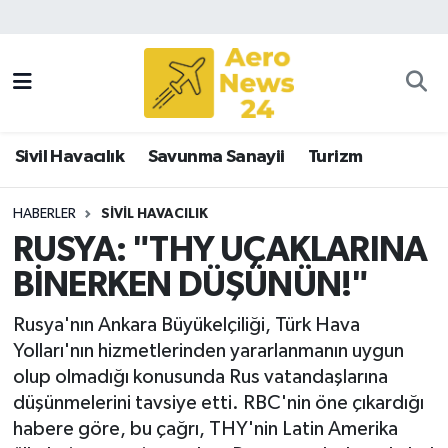
Sivil Havacılık
Savunma Sanayii
Sivil Havacılık
Savunma Sanayii
Turizm
Turizm
HABERLER
SIVIL HAVACILIK
RUSYA: "THY UÇAKLARINA
BİNERKEN DÜŞÜNÜN!"
Rusya'nın Ankara Büyükelçiliği, Türk Hava
Yolları'nın hizmetlerinden yararlanmanın uygun
olup olmadığı konusunda Rus vatandaşlarına
düşünmelerini tavsiye etti. RBC'nin öne çıkardığı
habere göre, bu çağrı, THY'nin Latin Amerika