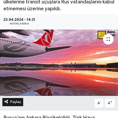
ülkelerine transit uçuşlara Rus vatandaşlarını kabul
etmemesi üzerine yapıldı.
23.04.2024 - 14:31
YAYINLANMA
Paylaş
-
+
A
A
Rusya'nın Ankara Büyükelçiliği, Türk Hava