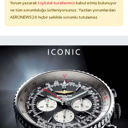
Yorum yazarak
topluluk kurallarımızı
kabul etmiş bulunuyor
ve tüm sorumluluğu üstleniyorsunuz. Yazılan yorumlardan
AERONEWS24 hiçbir şekilde sorumlu tutulamaz.