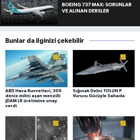
BOEING 737 MAX: SORUNLAR
VE ALINAN DERSLER
Bunlar da ilginizi çekebilir
ABD Hava Kuvvetleri, 300
Sığınak Delici TOLUN P
deniz milini aşan menzilli
Vurucu Gücüyle Sahada
JDAM LR üretimine onay
verdi