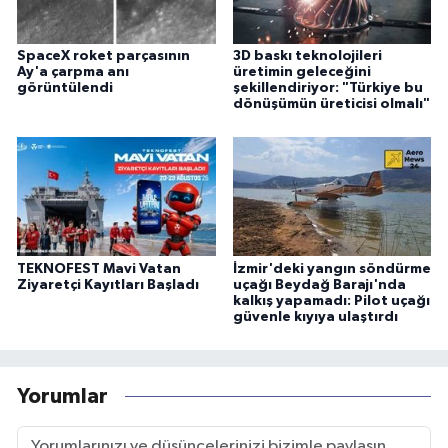
SpaceX roket parçasının
3D baskı teknolojileri
Ay'a çarpma anı
üretimin geleceğini
görüntülendi
şekillendiriyor: "Türkiye bu
dönüşümün üreticisi olmalı"
TEKNOFEST Mavi Vatan
İzmir'deki yangın söndürme
Ziyaretçi Kayıtları Başladı
uçağı Beydağ Barajı'nda
kalkış yapamadı: Pilot uçağı
güvenle kıyıya ulaştırdı
Yorumlar