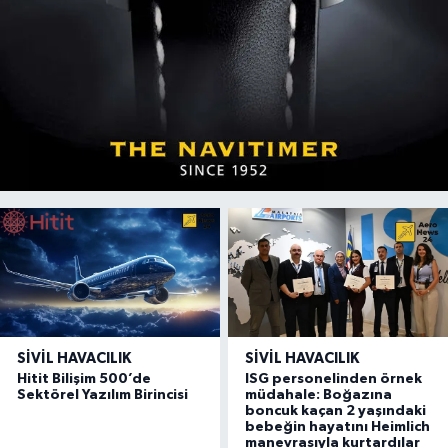
SIVIL HAVACILIK
SIVIL HAVACILIK
Hitit Bilişim 500’de
ISG personelinden örnek
Sektörel Yazılım Birincisi
müdahale: Boğazına
boncuk kaçan 2 yaşındaki
bebeğin hayatını Heimlich
manevrasıyla kurtardılar