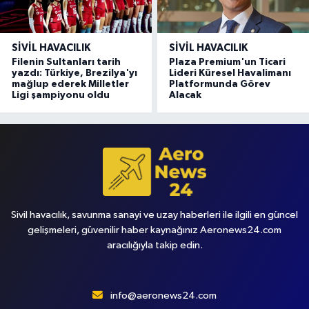
SIVIL HAVACILIK
SIVIL HAVACILIK
Filenin Sultanları tarih
Plaza Premium'un Ticari
yazdı: Türkiye, Brezilya'yı
Lideri Küresel Havalimanı
mağlup ederek Milletler
Platformunda Görev
Ligi şampiyonu oldu
Alacak
Sivil havacılık, savunma sanayi ve uzay haberleri ile ilgili en güncel
gelişmeleri, güvenilir haber kaynağınız Aeronews24.com
aracılığıyla takip edin.
info@aeronews24.com