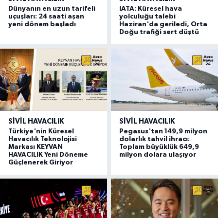
Dünyanın en uzun tarifeli
IATA: Küresel hava
uçuşları: 24 saati aşan
yolculuğu talebi
yeni dönem başladı
Haziran'da geriledi, Orta
Doğu trafiği sert düştü
SIVIL HAVACILIK
SIVIL HAVACILIK
Türkiye'nin Küresel
Pegasus'tan 149,9 milyon
Havacılık Teknolojisi
dolarlık tahvil ihracı:
Markası KEYVAN
Toplam büyüklük 649,9
HAVACILIK Yeni Döneme
milyon dolara ulaşıyor
Güçlenerek Giriyor