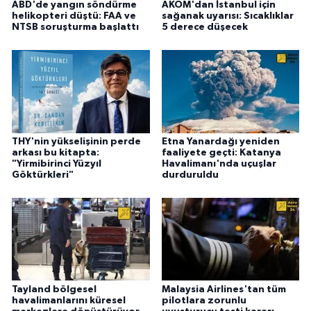
ABD'de yangın söndürme
AKOM'dan İstanbul için
helikopteri düştü: FAA ve
sağanak uyarısı: Sıcaklıklar
NTSB soruşturma başlattı
5 derece düşecek
THY'nin yükselişinin perde
Etna Yanardağı yeniden
arkası bu kitapta:
faaliyete geçti: Katanya
"Yirmibirinci Yüzyıl
Havalimanı'nda uçuşlar
Göktürkleri"
durduruldu
Tayland bölgesel
Malaysia Airlines'tan tüm
havalimanlarını küresel
pilotlara zorunlu