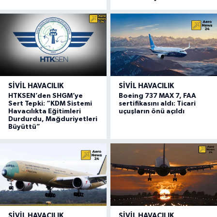
SIVIL HAVACILIK
SIVIL HAVACILIK
HTKSEN’den SHGM’ye
Boeing 737 MAX 7, FAA
Sert Tepki: “KDM Sistemi
sertifikasını aldı: Ticari
Havacılıkta Eğitimleri
uçuşların önü açıldı
Durdurdu, Mağduriyetleri
Büyüttü”
SIVIL HAVACILIK
SIVIL HAVACILIK