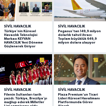
SIVIL HAVACILIK
SIVIL HAVACILIK
Türkiye'nin Küresel
Pegasus'tan 149,9 milyon
Havacılık Teknolojisi
dolarlık tahvil ihracı:
Markası KEYVAN
Toplam büyüklük 649,9
HAVACILIK Yeni Döneme
milyon dolara ulaşıyor
Güçlenerek Giriyor
SIVIL HAVACILIK
SIVIL HAVACILIK
Filenin Sultanları tarih
Plaza Premium'un Ticari
yazdı: Türkiye, Brezilya'yı
Lideri Küresel Havalimanı
mağlup ederek Milletler
Platformunda Görev
Ligi şampiyonu oldu
Alacak