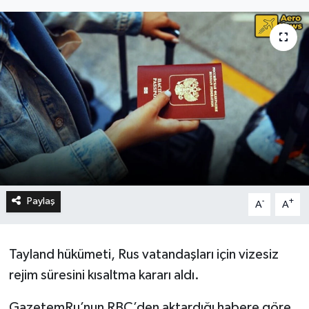
Paylaş
-
+
A
A
Tayland hükümeti, Rus vatandaşları için vizesiz
rejim süresini kısaltma kararı aldı.
GazetemRu’nun RBC’den aktardığı habere göre,