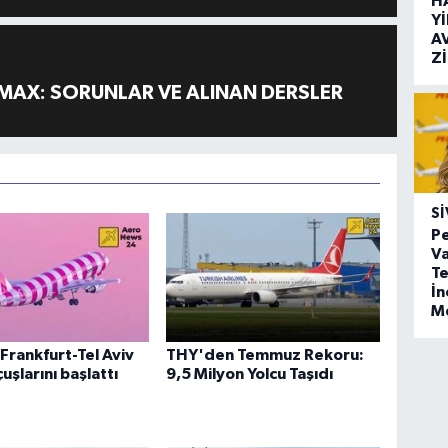
H
Y
A
Z
MAX: SORUNLAR VE ALINAN DERSLER
SI
Pe
Va
Te
İ
M
Frankfurt-Tel Aviv
THY'den Temmuz Rekoru:
uşlarını başlattı
9,5 Milyon Yolcu Taşıdı