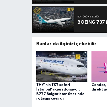
EDITÖRÜN SEÇTIĞI
BOEING 737 
Bunlar da ilginizi çekebilir
THY'nin TK7 seferi
Condor, 
İstanbul'a geri dönüyor:
direkt uç
B777 Bulgaristan üzerinde
rotasını çevirdi