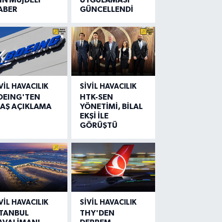
ABER
GÜNCELLENDİ
VIL HAVACILIK
SIVIL HAVACILIK
OEING'TEN
HTK-SEN
LAŞ AÇIKLAMA
YÖNETİMİ, BİLAL
EKŞİ İLE
GÖRÜŞTÜ
VIL HAVACILIK
SIVIL HAVACILIK
STANBUL
THY'DEN