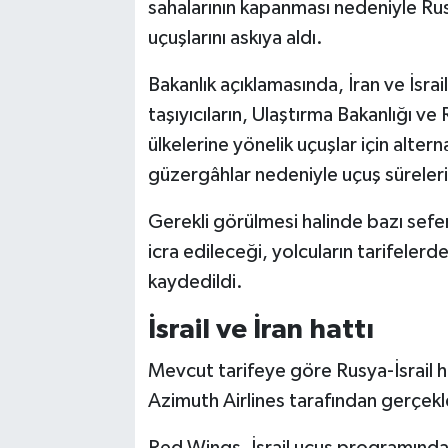
sahalarının kapanması nedeniyle Rus 
uçuşlarını askıya aldı.
Bakanlık açıklamasında, İran ve İsrai
taşıyıcıların, Ulaştırma Bakanlığı v
ülkelerine yönelik uçuşlar için alterna
güzergâhlar nedeniyle uçuş süreleri
Gerekli görülmesi halinde bazı seferl
icra edileceği, yolcuların tarifelerd
kaydedildi.
İsrail ve İran hattı
Mevcut tarifeye göre Rusya-İsrail h
Azimuth Airlines tarafından gerçekle
Red Wings, İsrail uçuş programında