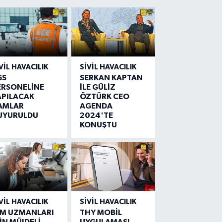
VIL HAVACILIK
SIVIL HAVACILIK
GS
SERKAN KAPTAN
ERSONELİNE
İLE GÜLİZ
APILACAK
ÖZTÜRK CEO
AMLAR
AGENDA
UYURULDU
2024'TE
KONUŞTU
VIL HAVACILIK
SIVIL HAVACILIK
IM UZMANLARI
THY MOBİL
İN MÜJDELİ
UYGULAMASI