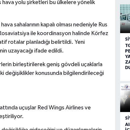
hava yolu şirketleri bu ülkelere yönelik
l hava sahalarının kapalı olması nedeniyle Rus
e Rosaviatsiya ile koordinasyon halinde Körfez
SI
tif rotalar planladığı belirtildi. Yeni
T
nin uzayacağı ifade edildi.
P
Y
Z
erin birleştirilerek geniş gövdeli uçaklarla
D
eki değişiklikler konusunda bilgilendirileceği
attında uçuşlar Red Wings Airlines ve
ştiriliyor.
SI
A
 değişikliğe gideceğini ve düzenlemelerin
İÇ