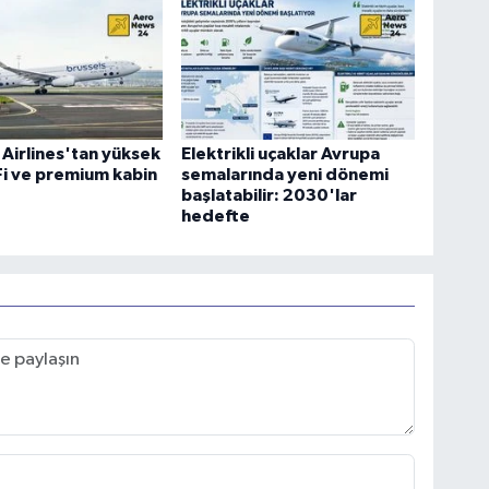
 Airlines'tan yüksek
Elektrikli uçaklar Avrupa
-Fi ve premium kabin
semalarında yeni dönemi
başlatabilir: 2030'lar
hedefte