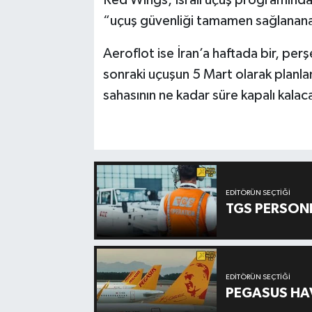
“uçuş güvenliği tamamen sağlanana 
Aeroflot ise İran’a haftada bir, per
sonraki uçuşun 5 Mart olarak planla
sahasının ne kadar süre kapalı kalaca
EDITÖRÜN SEÇTIĞI
TGS PERSON
EDITÖRÜN SEÇTIĞI
PEGASUS HAV