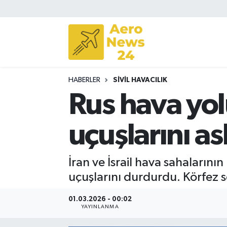
Sivil Havacılık
Savunma Sanayii
HABERLER
SIVIL HAVACILIK
Turizm
Rus hava yolu
uçuşlarını as
İran ve İsrail hava sahalarının
uçuşlarını durdurdu. Körfez se
01.03.2026 - 00:02
YAYINLANMA