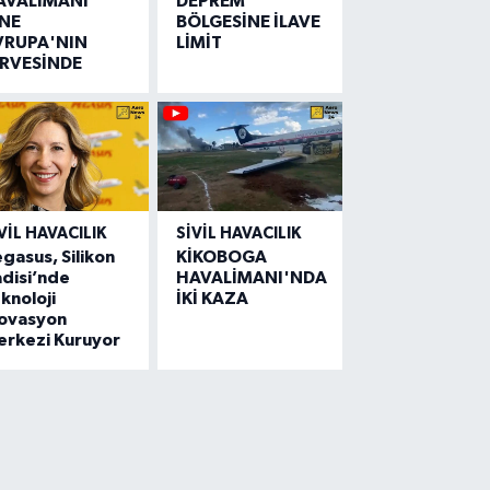
AVALİMANI
DEPREM
İNE
BÖLGESİNE İLAVE
VRUPA'NIN
LİMİT
İRVESİNDE
VIL HAVACILIK
SIVIL HAVACILIK
gasus, Silikon
KİKOBOGA
disi’nde
HAVALİMANI'NDA
knoloji
İKİ KAZA
novasyon
erkezi Kuruyor