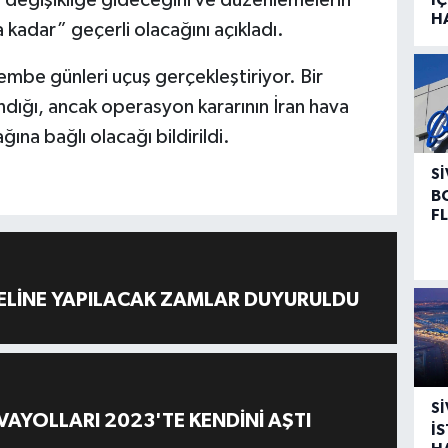
H
kadar” geçerli olacağını açıkladı.
şembe günleri uçuş gerçekleştiriyor. Bir
ndığı, ancak operasyon kararının İran hava
ğına bağlı olacağı bildirildi.
SI
B
F
ELİNE YAPILACAK ZAMLAR DUYURULDU
SI
AYOLLARI 2023'TE KENDİNİ AŞTI
İ