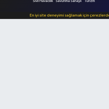
Sivil Havacılık
Savunma Sanayii
Turizm
En iyi site deneyimi sağlamak için çerezler