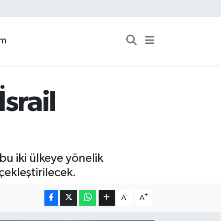
zm
İsrail
bu iki ülkeye yönelik
çekleştirilecek.
-
+
A
A