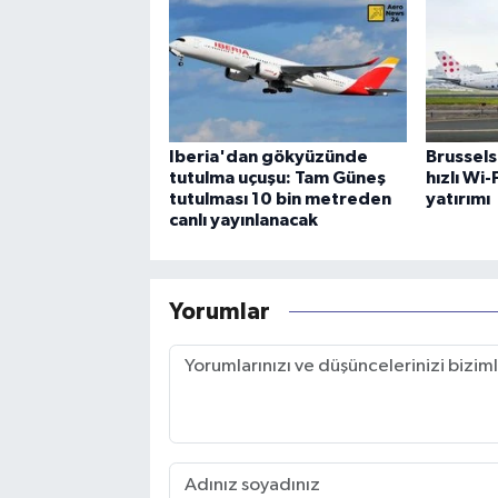
Iberia'dan gökyüzünde
Brussels
tutulma uçuşu: Tam Güneş
hızlı Wi
tutulması 10 bin metreden
yatırımı
canlı yayınlanacak
Yorumlar