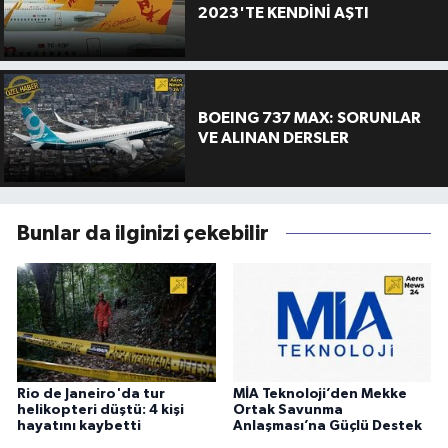
2023'TE KENDİNİ AŞTI
BOEING 737 MAX: SORUNLAR
VE ALINAN DERSLER
Bunlar da ilginizi çekebilir
Rio de Janeiro'da tur
MİA Teknoloji’den Mekke
helikopteri düştü: 4 kişi
Ortak Savunma
hayatını kaybetti
Anlaşması’na Güçlü Destek