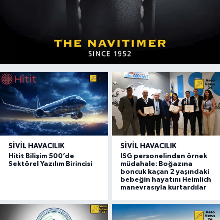
SIVIL HAVACILIK
SIVIL HAVACILIK
Hitit Bilişim 500’de
ISG personelinden örnek
Sektörel Yazılım Birincisi
müdahale: Boğazına
boncuk kaçan 2 yaşındaki
bebeğin hayatını Heimlich
manevrasıyla kurtardılar