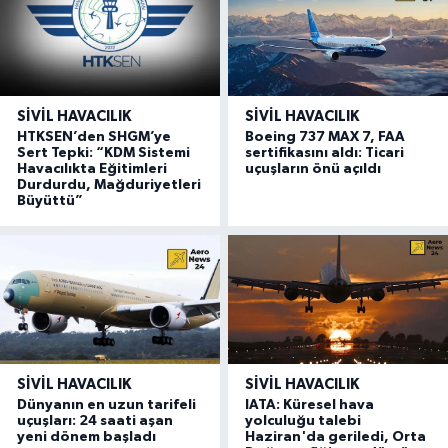
SIVIL HAVACILIK
SIVIL HAVACILIK
HTKSEN’den SHGM’ye
Boeing 737 MAX 7, FAA
Sert Tepki: “KDM Sistemi
sertifikasını aldı: Ticari
Havacılıkta Eğitimleri
uçuşların önü açıldı
Durdurdu, Mağduriyetleri
Büyüttü”
SIVIL HAVACILIK
SIVIL HAVACILIK
Dünyanın en uzun tarifeli
IATA: Küresel hava
uçuşları: 24 saati aşan
yolculuğu talebi
yeni dönem başladı
Haziran'da geriledi, Orta