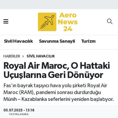
Sivil Havacılık
Savunma Sanayii
Sivil Havacılık
Savunma Sanayii
Turizm
Turizm
HABERLER
SIVIL HAVACILIK
Royal Air Maroc, O Hattaki
Uçuşlarına Geri Dönüyor
Fas’ın bayrak taşıyıcı hava yolu şirketi Royal Air
Maroc (RAM), pandemi sonrası durdurduğu
Münih – Kazablanka seferlerini yeniden başlatıyor.
05.07.2025 - 13:16
YAYINLANMA