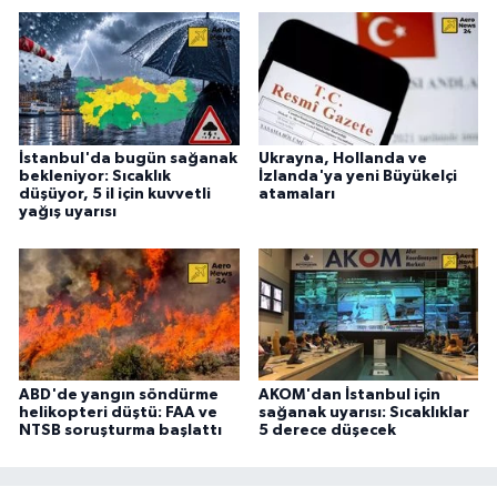
İstanbul'da bugün sağanak
Ukrayna, Hollanda ve
bekleniyor: Sıcaklık
İzlanda'ya yeni Büyükelçi
düşüyor, 5 il için kuvvetli
atamaları
yağış uyarısı
ABD'de yangın söndürme
AKOM'dan İstanbul için
helikopteri düştü: FAA ve
sağanak uyarısı: Sıcaklıklar
NTSB soruşturma başlattı
5 derece düşecek