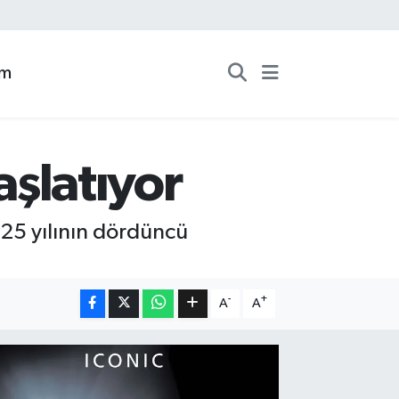
zm
aşlatıyor
2025 yılının dördüncü
-
+
A
A