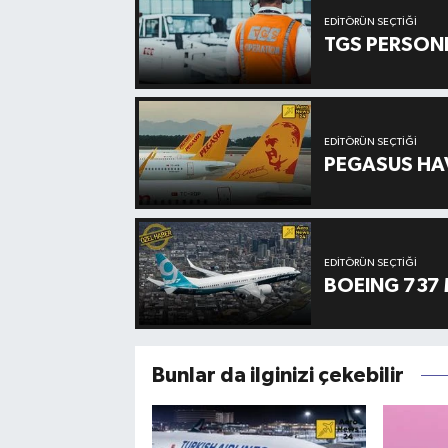
EDITÖRÜN SEÇTIĞI
TGS PERSON
EDITÖRÜN SEÇTIĞI
PEGASUS HAV
EDITÖRÜN SEÇTIĞI
BOEING 737 
Bunlar da ilginizi çekebilir