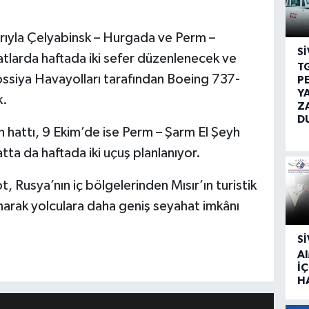
rıyla Çelyabinsk – Hurgada ve Perm –
SI
atlarda haftada iki sefer düzenlenecek ve
T
ossiya Havayolları tarafından Boeing 737-
P
Y
k.
Z
D
 hattı, 9 Ekim’de ise Perm – Şarm El Şeyh
tta da haftada iki uçuş planlanıyor.
, Rusya’nın iç bölgelerinden Mısır’ın turistik
narak yolculara daha geniş seyahat imkânı
SI
A
İÇ
H