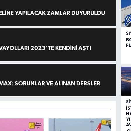
ELİNE YAPILACAK ZAMLAR DUYURULDU
SI
B
F
AYOLLARI 2023'TE KENDİNİ AŞTI
MAX: SORUNLAR VE ALINAN DERSLER
SI
İ
H
Y
A
Z