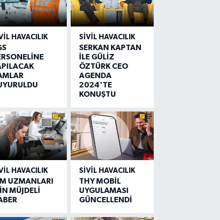
VIL HAVACILIK
SIVIL HAVACILIK
GS
SERKAN KAPTAN
ERSONELİNE
İLE GÜLİZ
APILACAK
ÖZTÜRK CEO
AMLAR
AGENDA
UYURULDU
2024'TE
KONUŞTU
VIL HAVACILIK
SIVIL HAVACILIK
IM UZMANLARI
THY MOBİL
İN MÜJDELİ
UYGULAMASI
ABER
GÜNCELLENDİ