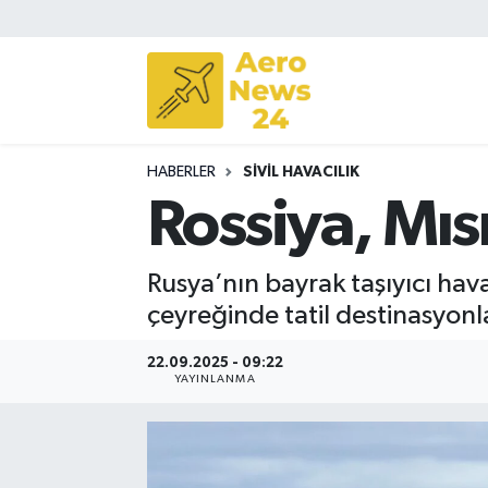
Sivil Havacılık
Savunma Sanayii
HABERLER
SIVIL HAVACILIK
Turizm
Rossiya, Mısı
Rusya’nın bayrak taşıyıcı hava
çeyreğinde tatil destinasyonla
22.09.2025 - 09:22
YAYINLANMA