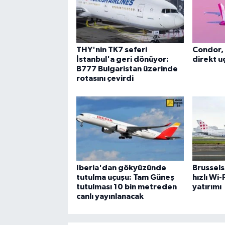
THY'nin TK7 seferi
Condor, 
İstanbul'a geri dönüyor:
direkt uç
B777 Bulgaristan üzerinde
rotasını çevirdi
Iberia'dan gökyüzünde
Brussels
tutulma uçuşu: Tam Güneş
hızlı Wi
tutulması 10 bin metreden
yatırımı
canlı yayınlanacak