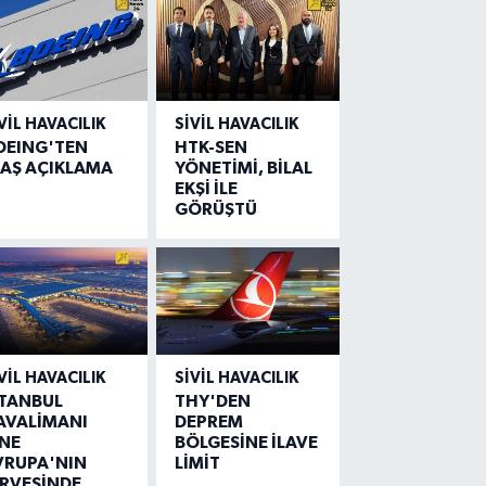
VIL HAVACILIK
SIVIL HAVACILIK
OEING'TEN
HTK-SEN
LAŞ AÇIKLAMA
YÖNETİMİ, BİLAL
EKŞİ İLE
GÖRÜŞTÜ
VIL HAVACILIK
SIVIL HAVACILIK
STANBUL
THY'DEN
AVALİMANI
DEPREM
İNE
BÖLGESİNE İLAVE
VRUPA'NIN
LİMİT
İRVESİNDE