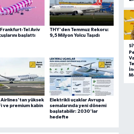
Frankfurt-Tel Aviv
THY'den Temmuz Rekoru:
uşlarını başlattı
9,5 Milyon Yolcu Taşıdı
SI
Pe
Va
Te
İ
M
 Airlines'tan yüksek
Elektrikli uçaklar Avrupa
-Fi ve premium kabin
semalarında yeni dönemi
başlatabilir: 2030'lar
hedefte