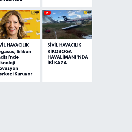
VIL HAVACILIK
SIVIL HAVACILIK
gasus, Silikon
KİKOBOGA
disi’nde
HAVALİMANI'NDA
knoloji
İKİ KAZA
novasyon
erkezi Kuruyor