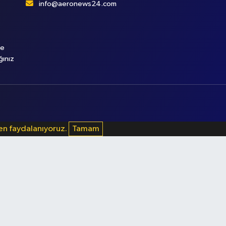
info@aeronews24.com
le
ğınız
den faydalanıyoruz.
Tamam