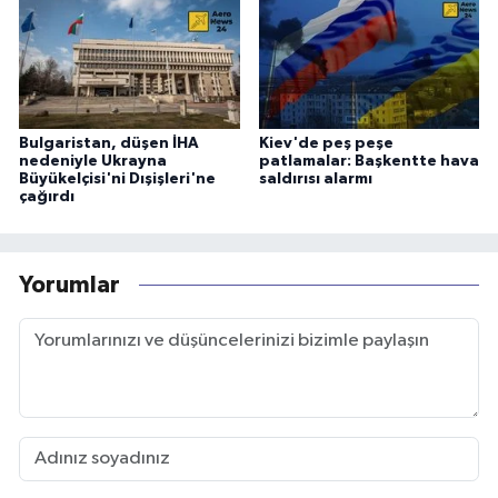
Bulgaristan, düşen İHA
Kiev'de peş peşe
nedeniyle Ukrayna
patlamalar: Başkentte hava
Büyükelçisi'ni Dışişleri'ne
saldırısı alarmı
çağırdı
Yorumlar