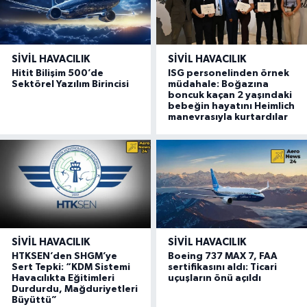
SIVIL HAVACILIK
SIVIL HAVACILIK
Hitit Bilişim 500’de
ISG personelinden örnek
Sektörel Yazılım Birincisi
müdahale: Boğazına
boncuk kaçan 2 yaşındaki
bebeğin hayatını Heimlich
manevrasıyla kurtardılar
SIVIL HAVACILIK
SIVIL HAVACILIK
HTKSEN’den SHGM’ye
Boeing 737 MAX 7, FAA
Sert Tepki: “KDM Sistemi
sertifikasını aldı: Ticari
Havacılıkta Eğitimleri
uçuşların önü açıldı
Durdurdu, Mağduriyetleri
Büyüttü”