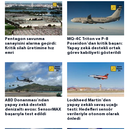
Pentagon savunma
MQ-4C Triton ve P-8
sanayisini alarma geçirdi:
Poseidon'dan kritik başarı:
Kritik silah üretimine hız
Yapay zekâ destekli ortak
emri
görev kabiliyeti gösterildi
ABD Donanması'ndan
Lockheed Martin'den
yapay zekâ destekli
yapay zekâlı savaş uçağı
denizaltı avcısı: SensorMAX
testi: Hedefleri sensör
başarıyla test edildi
verileriyle otonom olarak
önledi