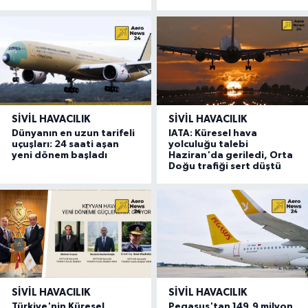
SIVIL HAVACILIK
SIVIL HAVACILIK
Dünyanın en uzun tarifeli
IATA: Küresel hava
uçuşları: 24 saati aşan
yolculuğu talebi
yeni dönem başladı
Haziran'da geriledi, Orta
Doğu trafiği sert düştü
SIVIL HAVACILIK
SIVIL HAVACILIK
Türkiye'nin Küresel
Pegasus'tan 149,9 milyon