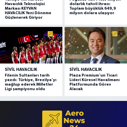
Havacılık Teknolojisi
dolarlık tahvil ihracı:
Markası KEYVAN
Toplam büyüklük 649,9
HAVACILIK Yeni Döneme
milyon dolara ulaşıyor
Güçlenerek Giriyor
SIVIL HAVACILIK
SIVIL HAVACILIK
Filenin Sultanları tarih
Plaza Premium'un Ticari
yazdı: Türkiye, Brezilya'yı
Lideri Küresel Havalimanı
mağlup ederek Milletler
Platformunda Görev
Ligi şampiyonu oldu
Alacak