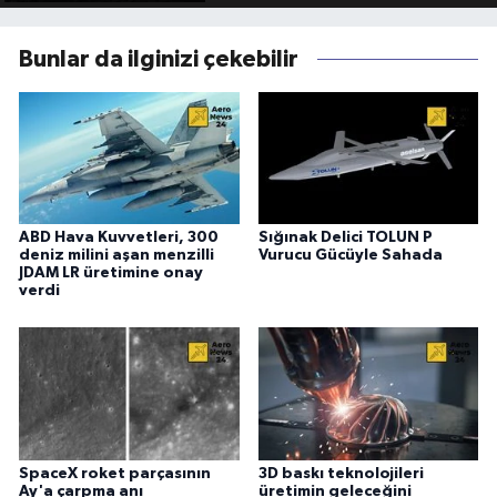
Bunlar da ilginizi çekebilir
ABD Hava Kuvvetleri, 300
Sığınak Delici TOLUN P
deniz milini aşan menzilli
Vurucu Gücüyle Sahada
JDAM LR üretimine onay
verdi
SpaceX roket parçasının
3D baskı teknolojileri
Ay'a çarpma anı
üretimin geleceğini