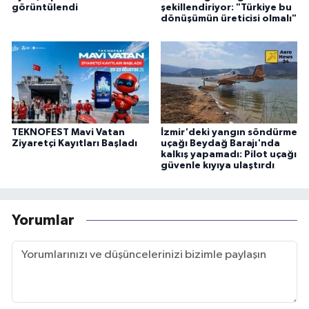
görüntülendi
şekillendiriyor: "Türkiye bu
dönüşümün üreticisi olmalı"
TEKNOFEST Mavi Vatan
İzmir'deki yangın söndürme
Ziyaretçi Kayıtları Başladı
uçağı Beydağ Barajı'nda
kalkış yapamadı: Pilot uçağı
güvenle kıyıya ulaştırdı
Yorumlar