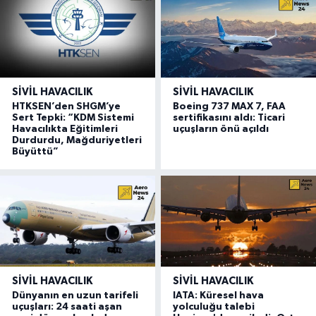
SIVIL HAVACILIK
SIVIL HAVACILIK
HTKSEN’den SHGM’ye
Boeing 737 MAX 7, FAA
Sert Tepki: “KDM Sistemi
sertifikasını aldı: Ticari
Havacılıkta Eğitimleri
uçuşların önü açıldı
Durdurdu, Mağduriyetleri
Büyüttü”
SIVIL HAVACILIK
SIVIL HAVACILIK
Dünyanın en uzun tarifeli
IATA: Küresel hava
uçuşları: 24 saati aşan
yolculuğu talebi