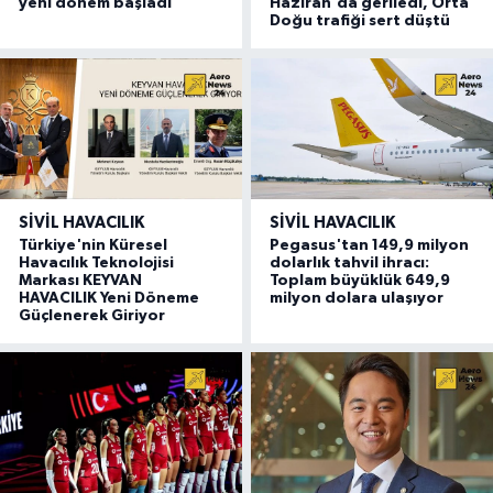
yeni dönem başladı
Haziran'da geriledi, Orta
Doğu trafiği sert düştü
SIVIL HAVACILIK
SIVIL HAVACILIK
Türkiye'nin Küresel
Pegasus'tan 149,9 milyon
Havacılık Teknolojisi
dolarlık tahvil ihracı:
Markası KEYVAN
Toplam büyüklük 649,9
HAVACILIK Yeni Döneme
milyon dolara ulaşıyor
Güçlenerek Giriyor