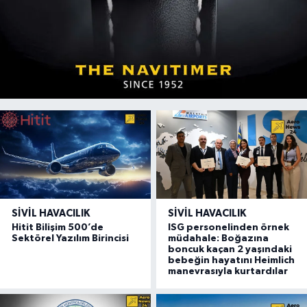
SIVIL HAVACILIK
SIVIL HAVACILIK
Hitit Bilişim 500’de
ISG personelinden örnek
Sektörel Yazılım Birincisi
müdahale: Boğazına
boncuk kaçan 2 yaşındaki
bebeğin hayatını Heimlich
manevrasıyla kurtardılar