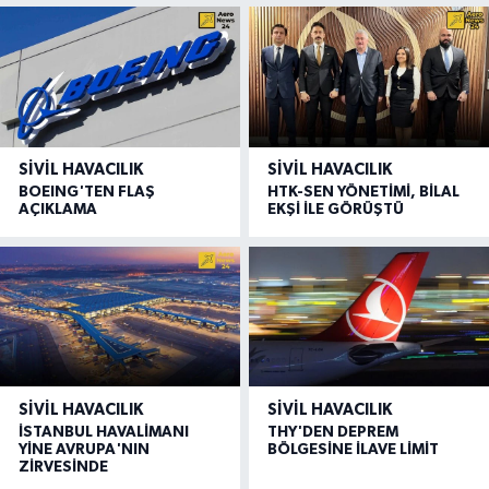
SIVIL HAVACILIK
SIVIL HAVACILIK
BOEING'TEN FLAŞ
HTK-SEN YÖNETİMİ, BİLAL
AÇIKLAMA
EKŞİ İLE GÖRÜŞTÜ
SIVIL HAVACILIK
SIVIL HAVACILIK
İSTANBUL HAVALİMANI
THY'DEN DEPREM
YİNE AVRUPA'NIN
BÖLGESİNE İLAVE LİMİT
ZİRVESİNDE