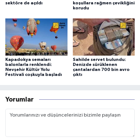
sektöre de açıldı
koşullara rağmen çevikliğini
korudu
Kapadokya semaları
Sahilde servet bulundu:
balonlarla renklendi:
Denizde sürüklenen
Nevşehir Kültür Yolu
çantalardan 700 bin avro
Festivali coşkuyla başladı
çıktı
Yorumlar