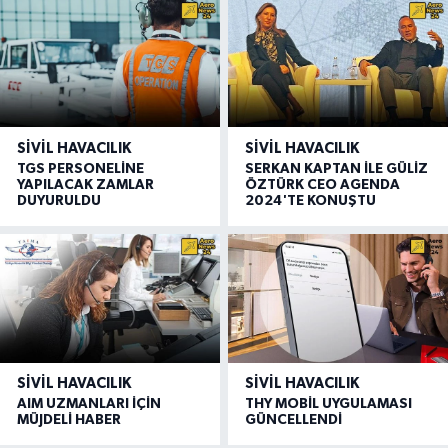
SIVIL HAVACILIK
SIVIL HAVACILIK
TGS PERSONELİNE
SERKAN KAPTAN İLE GÜLİZ
YAPILACAK ZAMLAR
ÖZTÜRK CEO AGENDA
DUYURULDU
2024'TE KONUŞTU
SIVIL HAVACILIK
SIVIL HAVACILIK
AIM UZMANLARI İÇİN
THY MOBİL UYGULAMASI
MÜJDELİ HABER
GÜNCELLENDİ