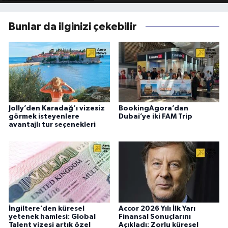
Bunlar da ilginizi çekebilir
Jolly’den Karadağ’ı vizesiz
BookingAgora’dan
görmek isteyenlere
Dubai’ye iki FAM Trip
avantajlı tur seçenekleri
İngiltere’den küresel
Accor 2026 Yılı İlk Yarı
yetenek hamlesi: Global
Finansal Sonuçlarını
Talent vizesi artık özel
Açıkladı: Zorlu küresel