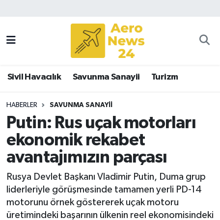
Sivil Havacılık
Savunma Sanayii
Sivil Havacılık
Savunma Sanayii
Turizm
Turizm
HABERLER
SAVUNMA SANAYII
Putin: Rus uçak motorları
ekonomik rekabet
avantajımızın parçası
Rusya Devlet Başkanı Vladimir Putin, Duma grup
liderleriyle görüşmesinde tamamen yerli PD-14
motorunu örnek göstererek uçak motoru
üretimindeki başarının ülkenin reel ekonomisindeki