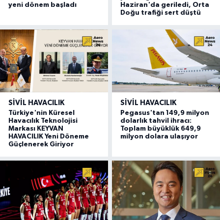
yeni dönem başladı
Haziran'da geriledi, Orta
Doğu trafiği sert düştü
SIVIL HAVACILIK
SIVIL HAVACILIK
Türkiye'nin Küresel
Pegasus'tan 149,9 milyon
Havacılık Teknolojisi
dolarlık tahvil ihracı:
Markası KEYVAN
Toplam büyüklük 649,9
HAVACILIK Yeni Döneme
milyon dolara ulaşıyor
Güçlenerek Giriyor