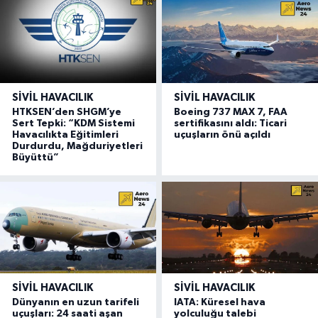
SIVIL HAVACILIK
SIVIL HAVACILIK
HTKSEN’den SHGM’ye
Boeing 737 MAX 7, FAA
Sert Tepki: “KDM Sistemi
sertifikasını aldı: Ticari
Havacılıkta Eğitimleri
uçuşların önü açıldı
Durdurdu, Mağduriyetleri
Büyüttü”
SIVIL HAVACILIK
SIVIL HAVACILIK
Dünyanın en uzun tarifeli
IATA: Küresel hava
uçuşları: 24 saati aşan
yolculuğu talebi