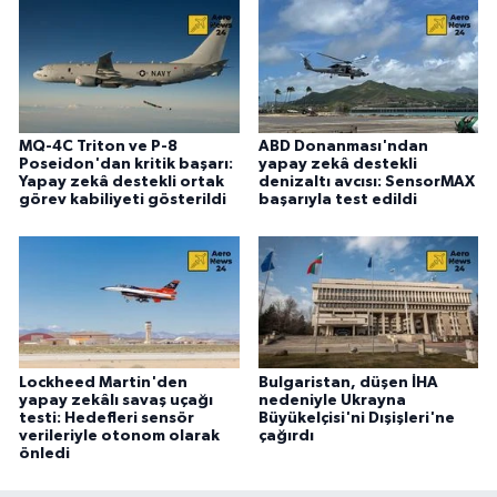
MQ-4C Triton ve P-8
ABD Donanması'ndan
Poseidon'dan kritik başarı:
yapay zekâ destekli
Yapay zekâ destekli ortak
denizaltı avcısı: SensorMAX
görev kabiliyeti gösterildi
başarıyla test edildi
Lockheed Martin'den
Bulgaristan, düşen İHA
yapay zekâlı savaş uçağı
nedeniyle Ukrayna
testi: Hedefleri sensör
Büyükelçisi'ni Dışişleri'ne
verileriyle otonom olarak
çağırdı
önledi