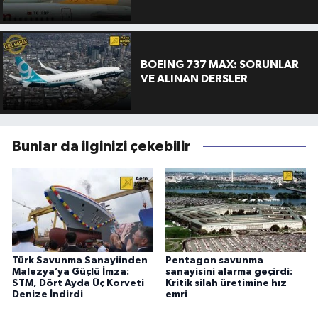
BOEING 737 MAX: SORUNLAR
VE ALINAN DERSLER
Bunlar da ilginizi çekebilir
Türk Savunma Sanayiinden
Pentagon savunma
Malezya’ya Güçlü İmza:
sanayisini alarma geçirdi:
STM, Dört Ayda Üç Korveti
Kritik silah üretimine hız
Denize İndirdi
emri