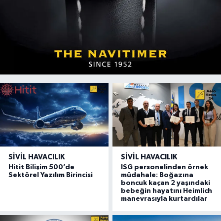
SIVIL HAVACILIK
SIVIL HAVACILIK
Hitit Bilişim 500’de
ISG personelinden örnek
Sektörel Yazılım Birincisi
müdahale: Boğazına
boncuk kaçan 2 yaşındaki
bebeğin hayatını Heimlich
manevrasıyla kurtardılar