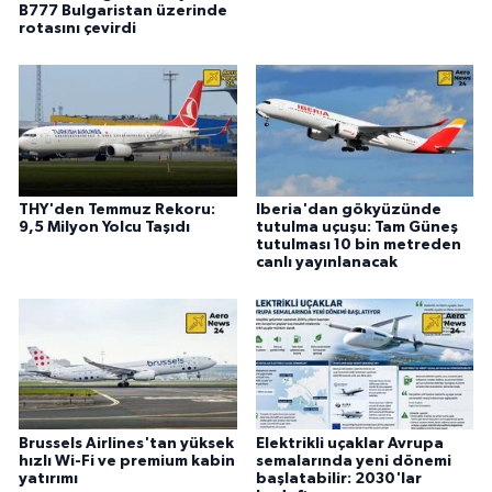
B777 Bulgaristan üzerinde
rotasını çevirdi
THY'den Temmuz Rekoru:
Iberia'dan gökyüzünde
9,5 Milyon Yolcu Taşıdı
tutulma uçuşu: Tam Güneş
tutulması 10 bin metreden
canlı yayınlanacak
Brussels Airlines'tan yüksek
Elektrikli uçaklar Avrupa
hızlı Wi-Fi ve premium kabin
semalarında yeni dönemi
yatırımı
başlatabilir: 2030'lar