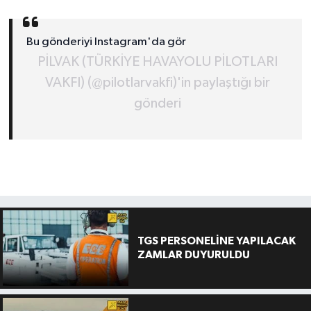
Bu gönderiyi Instagram'da gör
PİLVAK (TÜRKİYE HAVAYOLU PİLOTLARI
VAKFI) (@pilotlarvakfi)'in paylaştığı bir
gönderi
TGS PERSONELİNE YAPILACAK
ZAMLAR DUYURULDU