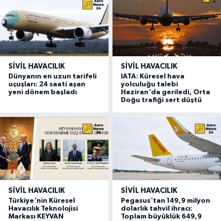
SIVIL HAVACILIK
SIVIL HAVACILIK
Dünyanın en uzun tarifeli
IATA: Küresel hava
uçuşları: 24 saati aşan
yolculuğu talebi
yeni dönem başladı
Haziran'da geriledi, Orta
Doğu trafiği sert düştü
SIVIL HAVACILIK
SIVIL HAVACILIK
Türkiye'nin Küresel
Pegasus'tan 149,9 milyon
Havacılık Teknolojisi
dolarlık tahvil ihracı:
Markası KEYVAN
Toplam büyüklük 649,9