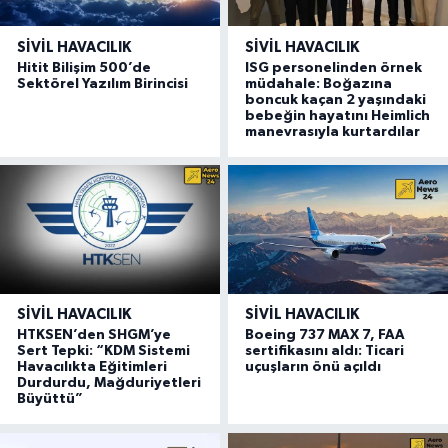
SIVIL HAVACILIK
SIVIL HAVACILIK
Hitit Bilişim 500’de
ISG personelinden örnek
Sektörel Yazılım Birincisi
müdahale: Boğazına
boncuk kaçan 2 yaşındaki
bebeğin hayatını Heimlich
manevrasıyla kurtardılar
SIVIL HAVACILIK
SIVIL HAVACILIK
HTKSEN’den SHGM’ye
Boeing 737 MAX 7, FAA
Sert Tepki: “KDM Sistemi
sertifikasını aldı: Ticari
Havacılıkta Eğitimleri
uçuşların önü açıldı
Durdurdu, Mağduriyetleri
Büyüttü”