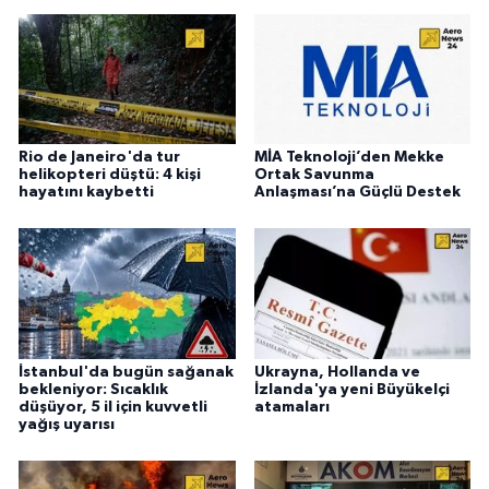
Rio de Janeiro'da tur
MİA Teknoloji’den Mekke
helikopteri düştü: 4 kişi
Ortak Savunma
hayatını kaybetti
Anlaşması’na Güçlü Destek
İstanbul'da bugün sağanak
Ukrayna, Hollanda ve
bekleniyor: Sıcaklık
İzlanda'ya yeni Büyükelçi
düşüyor, 5 il için kuvvetli
atamaları
yağış uyarısı