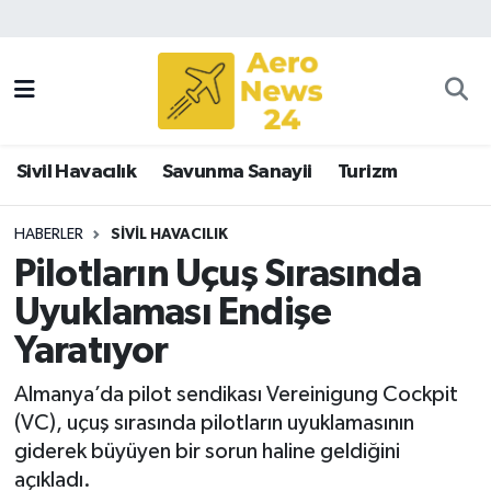
Sivil Havacılık
Savunma Sanayii
Sivil Havacılık
Savunma Sanayii
Turizm
Turizm
HABERLER
SIVIL HAVACILIK
Pilotların Uçuş Sırasında
Uyuklaması Endişe
Yaratıyor
Almanya’da pilot sendikası Vereinigung Cockpit
(VC), uçuş sırasında pilotların uyuklamasının
giderek büyüyen bir sorun haline geldiğini
açıkladı.