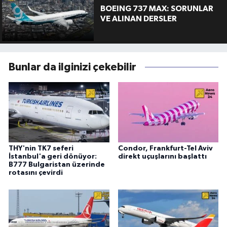
BOEING 737 MAX: SORUNLAR
VE ALINAN DERSLER
Bunlar da ilginizi çekebilir
THY'nin TK7 seferi
Condor, Frankfurt-Tel Aviv
İstanbul'a geri dönüyor:
direkt uçuşlarını başlattı
B777 Bulgaristan üzerinde
rotasını çevirdi