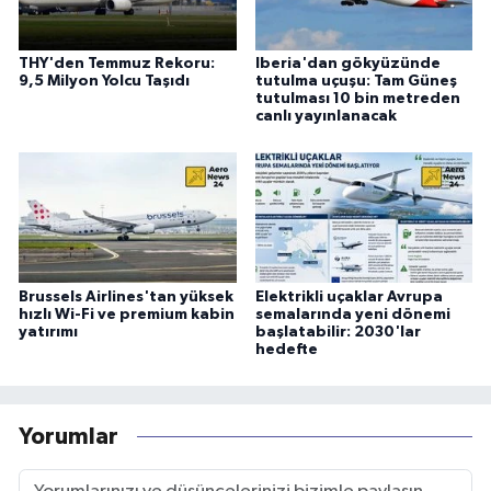
THY'den Temmuz Rekoru:
Iberia'dan gökyüzünde
9,5 Milyon Yolcu Taşıdı
tutulma uçuşu: Tam Güneş
tutulması 10 bin metreden
canlı yayınlanacak
Brussels Airlines'tan yüksek
Elektrikli uçaklar Avrupa
hızlı Wi-Fi ve premium kabin
semalarında yeni dönemi
yatırımı
başlatabilir: 2030'lar
hedefte
Yorumlar