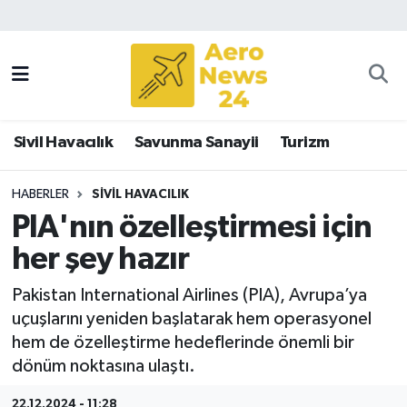
Sivil Havacılık
Savunma Sanayii
Sivil Havacılık
Savunma Sanayii
Turizm
Turizm
HABERLER
SIVIL HAVACILIK
PIA'nın özelleştirmesi için
her şey hazır
Pakistan International Airlines (PIA), Avrupa’ya
uçuşlarını yeniden başlatarak hem operasyonel
hem de özelleştirme hedeflerinde önemli bir
dönüm noktasına ulaştı.
22.12.2024 - 11:28