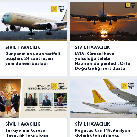
SIVIL HAVACILIK
SIVIL HAVACILIK
Dünyanın en uzun tarifeli
IATA: Küresel hava
uçuşları: 24 saati aşan
yolculuğu talebi
yeni dönem başladı
Haziran'da geriledi, Orta
Doğu trafiği sert düştü
SIVIL HAVACILIK
SIVIL HAVACILIK
Türkiye'nin Küresel
Pegasus'tan 149,9 milyon
Havacılık Teknolojisi
dolarlık tahvil ihracı: