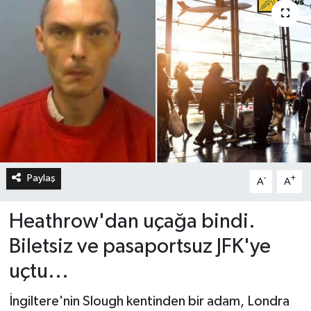
Paylaş
-
+
A
A
Heathrow'dan uçağa bindi.
Biletsiz ve pasaportsuz JFK'ye
uçtu...
İngiltere'nin Slough kentinden bir adam, Londra