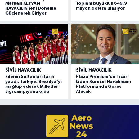
Markası KEYVAN
Toplam büyüklük 649,9
HAVACILIK Yeni Döneme
milyon dolara ulaşıyor
Güçlenerek Giriyor
SIVIL HAVACILIK
SIVIL HAVACILIK
Filenin Sultanları tarih
Plaza Premium'un Ticari
yazdı: Türkiye, Brezilya'yı
Lideri Küresel Havalimanı
mağlup ederek Milletler
Platformunda Görev
Ligi şampiyonu oldu
Alacak