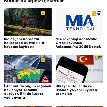
Bunlar da ilginizi çekebilir
Rio de Janeiro'da tur
MİA Teknoloji’den Mekke
helikopteri düştü: 4 kişi
Ortak Savunma
hayatını kaybetti
Anlaşması’na Güçlü Destek
İstanbul'da bugün sağanak
Ukrayna, Hollanda ve
bekleniyor: Sıcaklık
İzlanda'ya yeni Büyükelçi
düşüyor, 5 il için kuvvetli
atamaları
yağış uyarısı