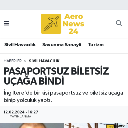
Sivil Havacılık
Savunma Sanayii
Sivil Havacılık
Savunma Sanayii
Turizm
Turizm
HABERLER
SIVIL HAVACILIK
PASAPORTSUZ BİLETSİZ
UÇAĞA BİNDİ
İngiltere'de bir kişi pasaportsuz ve biletsiz uçağa
binip yolculuk yaptı.
12.02.2024 - 16:27
YAYINLANMA