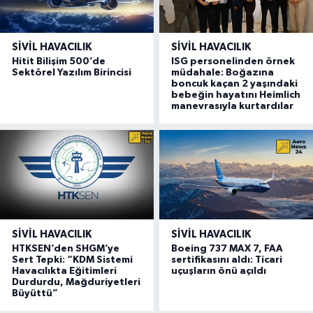
SIVIL HAVACILIK
SIVIL HAVACILIK
Hitit Bilişim 500’de
ISG personelinden örnek
Sektörel Yazılım Birincisi
müdahale: Boğazına
boncuk kaçan 2 yaşındaki
bebeğin hayatını Heimlich
manevrasıyla kurtardılar
SIVIL HAVACILIK
SIVIL HAVACILIK
HTKSEN’den SHGM’ye
Boeing 737 MAX 7, FAA
Sert Tepki: “KDM Sistemi
sertifikasını aldı: Ticari
Havacılıkta Eğitimleri
uçuşların önü açıldı
Durdurdu, Mağduriyetleri
Büyüttü”