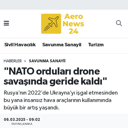
Sivil Havacılık
Savunma Sanayii
Sivil Havacılık
Savunma Sanayii
Turizm
Turizm
HABERLER
SAVUNMA SANAYII
"NATO orduları drone
savaşında geride kaldı"
Rusya’nın 2022’de Ukrayna’yı işgal etmesinden
bu yana insansız hava araçlarının kullanımında
büyük bir artış yaşandı.
06.03.2025 - 09:02
YAYINLANMA