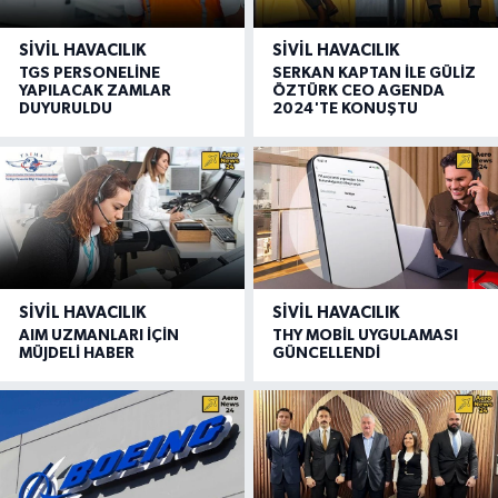
SIVIL HAVACILIK
SIVIL HAVACILIK
TGS PERSONELİNE
SERKAN KAPTAN İLE GÜLİZ
YAPILACAK ZAMLAR
ÖZTÜRK CEO AGENDA
DUYURULDU
2024'TE KONUŞTU
SIVIL HAVACILIK
SIVIL HAVACILIK
AIM UZMANLARI İÇİN
THY MOBİL UYGULAMASI
MÜJDELİ HABER
GÜNCELLENDİ