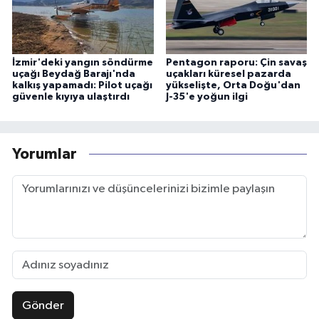
İzmir'deki yangın söndürme
Pentagon raporu: Çin savaş
uçağı Beydağ Barajı'nda
uçakları küresel pazarda
kalkış yapamadı: Pilot uçağı
yükselişte, Orta Doğu'dan
güvenle kıyıya ulaştırdı
J-35'e yoğun ilgi
Yorumlar
Gönder