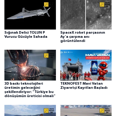
Sığınak Delici TOLUN P
SpaceX roket parçasının
Vurucu Gücüyle Sahada
Ay'a çarpma anı
görüntülendi
3D baskı teknolojileri
TEKNOFEST Mavi Vatan
üretimin geleceğini
Ziyaretçi Kayıtları Başladı
şekillendiriyor: "Türkiye bu
dönüşümün üreticisi olmalı"