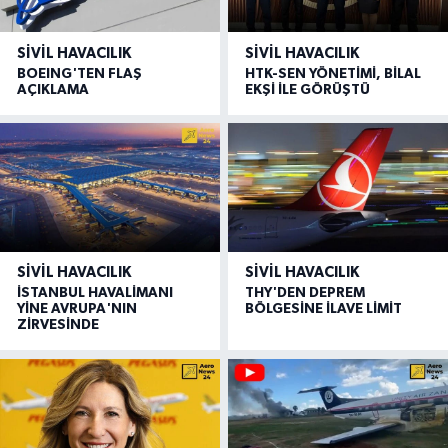
SIVIL HAVACILIK
SIVIL HAVACILIK
BOEING'TEN FLAŞ
HTK-SEN YÖNETİMİ, BİLAL
AÇIKLAMA
EKŞİ İLE GÖRÜŞTÜ
SIVIL HAVACILIK
SIVIL HAVACILIK
İSTANBUL HAVALİMANI
THY'DEN DEPREM
YİNE AVRUPA'NIN
BÖLGESİNE İLAVE LİMİT
ZİRVESİNDE