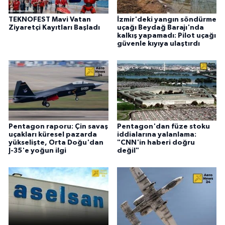
TEKNOFEST Mavi Vatan
İzmir'deki yangın söndürme
Ziyaretçi Kayıtları Başladı
uçağı Beydağ Barajı'nda
kalkış yapamadı: Pilot uçağı
güvenle kıyıya ulaştırdı
Pentagon raporu: Çin savaş
Pentagon'dan füze stoku
uçakları küresel pazarda
iddialarına yalanlama:
yükselişte, Orta Doğu'dan
"CNN'in haberi doğru
J-35'e yoğun ilgi
değil"