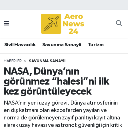
Sivil Havacılık
Savunma Sanayii
Sivil Havacılık
Savunma Sanayii
Turizm
Turizm
HABERLER
SAVUNMA SANAYII
NASA, Dünya’nın
görünmez “halesi”ni ilk
kez görüntüleyecek
NASA’nın yeni uzay görevi, Dünya atmosferinin
en dış katmanı olan ekzosferden yayılan ve
normalde görülemeyen zayıf parıltıyı kayıt altına
alarak uzay havası ve astronot güvenliği için kritik