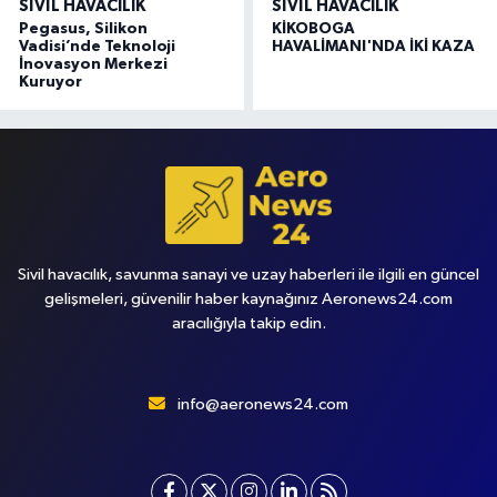
SIVIL HAVACILIK
SIVIL HAVACILIK
Pegasus, Silikon
KİKOBOGA
Vadisi’nde Teknoloji
HAVALİMANI'NDA İKİ KAZA
İnovasyon Merkezi
Kuruyor
Sivil havacılık, savunma sanayi ve uzay haberleri ile ilgili en güncel
gelişmeleri, güvenilir haber kaynağınız Aeronews24.com
aracılığıyla takip edin.
info@aeronews24.com