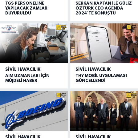
TGS PERSONELİNE
SERKAN KAPTAN İLE GÜLİZ
YAPILACAK ZAMLAR
ÖZTÜRK CEO AGENDA
DUYURULDU
2024'TE KONUŞTU
SIVIL HAVACILIK
SIVIL HAVACILIK
AIM UZMANLARI İÇİN
THY MOBİL UYGULAMASI
MÜJDELİ HABER
GÜNCELLENDİ
SIVIL HAVACILIK
SIVIL HAVACILIK