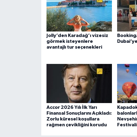
Jolly’den Karadağ’ı vizesiz
Booking
görmek isteyenlere
Dubai’ye
avantajlı tur seçenekleri
Accor 2026 Yılı İlk Yarı
Kapadok
Finansal Sonuçlarını Açıkladı:
balonlar
Zorlu küresel koşullara
Nevşehir
rağmen çevikliğini korudu
Festival