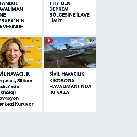
STANBUL
THY'DEN
AVALİMANI
DEPREM
İNE
BÖLGESİNE İLAVE
VRUPA'NIN
LİMİT
İRVESİNDE
VIL HAVACILIK
SIVIL HAVACILIK
gasus, Silikon
KİKOBOGA
disi’nde
HAVALİMANI'NDA
knoloji
İKİ KAZA
novasyon
erkezi Kuruyor