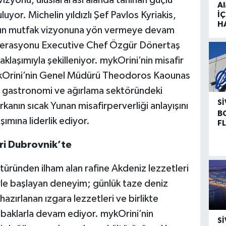
zyonu, uluslararası alanda tanınan güçlü
A
uyor. Michelin yıldızlı Şef Pavlos Kyriakis,
İÇ
H
nın mutfak vizyonuna yön vermeye devam
perasyonu Executive Chef Özgür Dönertaş
aklaşımıyla şekilleniyor. mykOrini’nin misafir
mykOrini’nin Genel Müdürü Theodoros Kaounas
ası gastronomi ve ağırlama sektöründeki
SI
anın sıcak Yunan misafirperverliği anlayışını
B
ımına liderlik ediyor.
F
ri Dubrovnik’te
üründen ilham alan rafine Akdeniz lezzetleri
rle başlayan deneyim; günlük taze deniz
 hazırlanan ızgara lezzetleri ve birlikte
baklarla devam ediyor. mykOrini’nin
SI