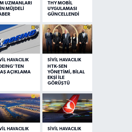
IM UZMANLARI
THY MOBİL
İN MÜJDELİ
UYGULAMASI
ABER
GÜNCELLENDİ
VIL HAVACILIK
SIVIL HAVACILIK
OEING'TEN
HTK-SEN
LAŞ AÇIKLAMA
YÖNETİMİ, BİLAL
EKŞİ İLE
GÖRÜŞTÜ
VIL HAVACILIK
SIVIL HAVACILIK