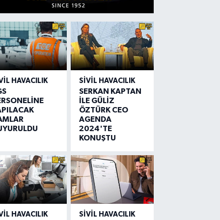
VIL HAVACILIK
SIVIL HAVACILIK
GS
SERKAN KAPTAN
ERSONELİNE
İLE GÜLİZ
APILACAK
ÖZTÜRK CEO
AMLAR
AGENDA
UYURULDU
2024'TE
KONUŞTU
VIL HAVACILIK
SIVIL HAVACILIK