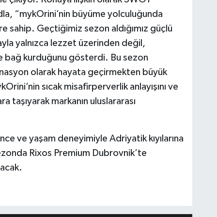
a, “mykOrini’nin büyüme yolculuğunda
ere sahip. Geçtiğimiz sezon aldığımız güçlü
ayla yalnızca lezzet üzerinden değil,
de bağ kurduğunu gösterdi. Bu sezon
stinasyon olarak hayata geçirmekten büyük
rini’nin sıcak misafirperverlik anlayışını ve
ra taşıyarak markanın uluslararası
ce ve yaşam deneyimiyle Adriyatik kıyılarına
sezonda Rixos Premium Dubrovnik’te
nacak.