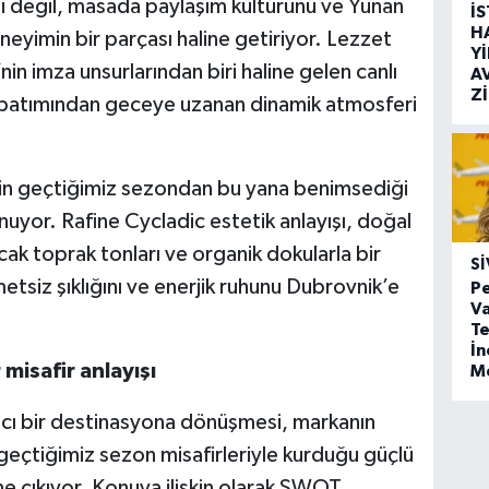
ti değil, masada paylaşım kültürünü ve Yunan
İ
H
eneyimin bir parçası haline getiriyor. Lezzet
Y
in imza unsurlarından biri haline gelen canlı
A
Z
 batımından geceye uzanan dinamik atmosferi
nin geçtiğimiz sezondan bu yana benimsediği
unuyor. Rafine Cycladic estetik anlayışı, doğal
cak toprak tonları ve organik dokularla bir
SI
tsiz şıklığını ve enerjik ruhunu Dubrovnik’e
Pe
Va
Te
İ
misafir anlayışı
M
ıcı bir destinasyona dönüşmesi, markanın
geçtiğimiz sezon misafirleriyle kurduğu güçlü
ne çıkıyor. Konuya ilişkin olarak SWOT