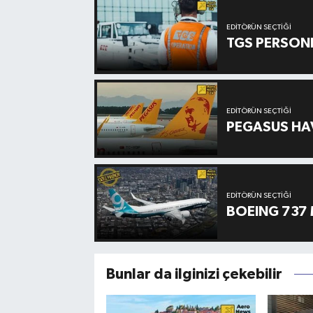
EDITÖRÜN SEÇTIĞI
TGS PERSON
EDITÖRÜN SEÇTIĞI
PEGASUS HAV
EDITÖRÜN SEÇTIĞI
BOEING 737 
Bunlar da ilginizi çekebilir