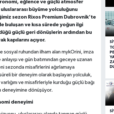
stronomi, eğlence ve güçlü atmosfer
, uluslararası büyüme yolculuğunu
ğimiz sezon Rixos Premium Dubrovnik’te
e buluşan ve kısa sürede yoğun ilgi
üğü güçlü geri dönüşlerin ardından bu
ak kapılarını açıyor.
SI
T
ve sosyal ruhundan ilham alan mykOrini, imza
P
Y
 anlayışı ve gün batımından geceye uzanan
Z
D
eni sezonda misafirlerini ağırlamaya
süreli bir deneyim olarak başlayan yolculuk,
varlığını ve misafirleriyle kurduğu güçlü bağı
on deneyimine dönüşüyor.
nomi deneyimi
SI