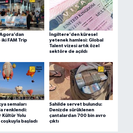
Agora’dan
İngiltere’den küresel
 iki FAM Trip
yetenek hamlesi: Global
Talent vizesi artık özel
sektöre de açıldı
ya semaları
Sahilde servet bulundu:
la renklendi:
Denizde sürüklenen
 Kültür Yolu
çantalardan 700 bin avro
i coşkuyla başladı
çıktı