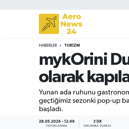
Sivil Havacılık
Savunma Sanayii
HABERLER
TURIZM
Turizm
mykOrini Du
olarak kapıla
Yunan ada ruhunu gastronomi
geçtiğimiz sezonki pop-up baş
başladı.
28.05.2026 - 12:49
3 DK
YAYINLANMA
OKUNMA SÜRESI