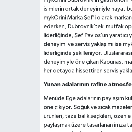
mykOrini Dubrovnik’in gastronomi vi
isimlerin ortak deneyimiyle hayat bul
mykOrini Marka Şef’i olarak marka
ederken, Dubrovnik’teki mutfak o
liderliğinde, Şef Pavlos’un yaratıcı y
deneyimi ve servis yaklaşımı ise 
liderliğinde şekilleniyor. Uluslarar
deneyimiyle öne çıkan Kaounas, mark
her detayda hissettiren servis yaklaş
Yunan adalarının rafine atmosfe
Menüde Ege adalarının paylaşım kült
öne çıkıyor. Soğuk ve sıcak mezele
ürünleri, taze balık seçkileri, özenle
paylaşmak üzere tasarlanan imza ta