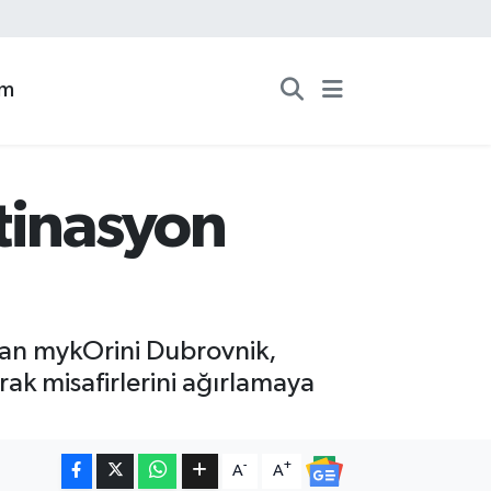
zm
tinasyon
an mykOrini Dubrovnik,
rak misafirlerini ağırlamaya
-
+
A
A