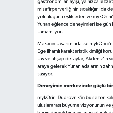
gastronomi anlayışı, yalnızca lezze
misafirperverliğinin sıcaklığını da d
yolculuğuna eşlik eden ve mykOrini’n
Yunan eğlence deneyimleri ise gün
tamamlıyor.
Mekanın tasarımında ise mykOrini’
Ege ilhamlı karakteristik kimliği kor
taş ve ahşap detaylar, Akdeniz’in sı
araya gelerek Yunan adalarının zahme
taşıyor.
Deneyimin merkezinde güçlü bir 
mykOrini Dubrovnik’in bu sezon kal
uluslararası büyüme vizyonunun ve 
bağın önemli bir yansıması olarak ö