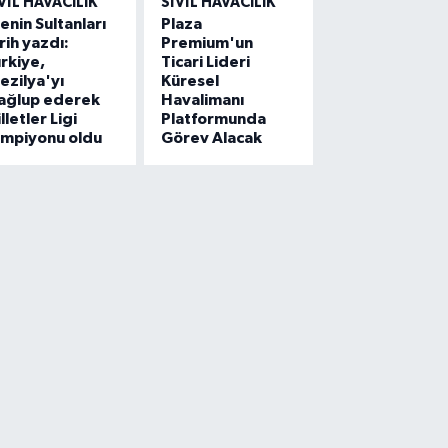
VIL HAVACILIK
SIVIL HAVACILIK
lenin Sultanları
Plaza
rih yazdı:
Premium'un
rkiye,
Ticari Lideri
ezilya'yı
Küresel
ağlup ederek
Havalimanı
lletler Ligi
Platformunda
ampiyonu oldu
Görev Alacak