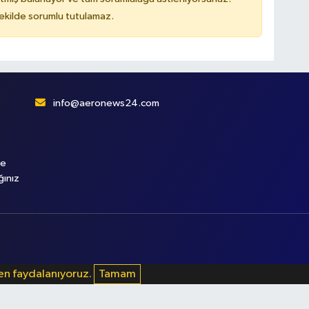
kilde sorumlu tutulamaz.
info@aeronews24.com
le
ğınız
den faydalanıyoruz.
Tamam