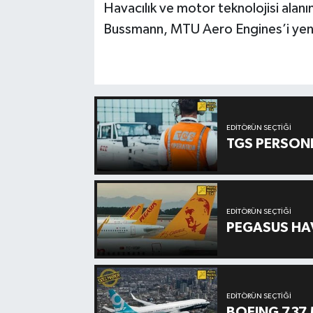
Havacılık ve motor teknolojisi alanı
Bussmann, MTU Aero Engines’i yen
EDITÖRÜN SEÇTIĞI
TGS PERSON
EDITÖRÜN SEÇTIĞI
PEGASUS HAV
EDITÖRÜN SEÇTIĞI
BOEING 737 