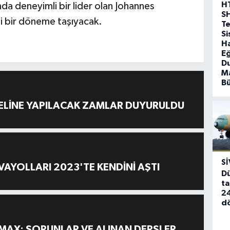
H
nda deneyimli bir lider olan Johannes
S
i bir döneme taşıyacak.
T
Si
Ha
Eğ
D
Ma
B
ELİNE YAPILACAK ZAMLAR DUYURULDU
SI
AYOLLARI 2023'TE KENDİNİ AŞTI
Dü
ta
24
d
MAX: SORUNLAR VE ALINAN DERSLER