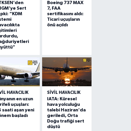
TKSEN’den
Boeing 737 MAX
HGM’ye Sert
7, FAA
epki: “KDM
sertifikasını aldı:
stemi
Ticari uçuşların
vacılıkta
önü açıldı
itimleri
urdurdu,
ğduriyetleri
üyüttü”
VIL HAVACILIK
SIVIL HAVACILIK
nyanın en uzun
IATA: Küresel
rifeli uçuşları:
hava yolculuğu
 saati aşan yeni
talebi Haziran'da
önem başladı
geriledi, Orta
Doğu trafiği sert
düştü