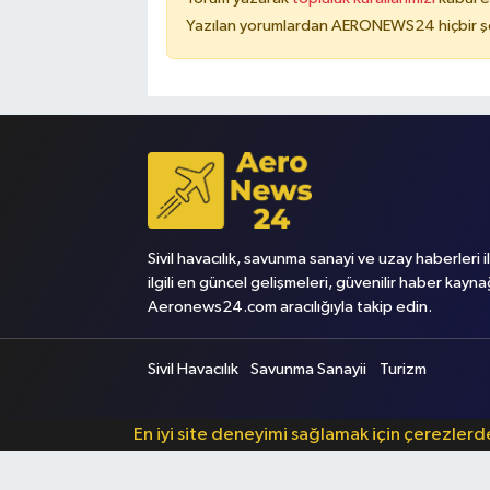
Yazılan yorumlardan AERONEWS24 hiçbir şe
Sivil havacılık, savunma sanayi ve uzay haberleri i
ilgili en güncel gelişmeleri, güvenilir haber kayna
Aeronews24.com aracılığıyla takip edin.
Sivil Havacılık
Savunma Sanayii
Turizm
En iyi site deneyimi sağlamak için çerezler