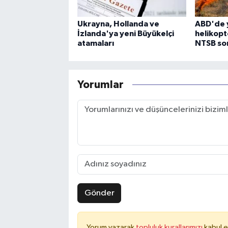
Ukrayna, Hollanda ve
ABD'de 
İzlanda'ya yeni Büyükelçi
helikopt
atamaları
NTSB sor
Yorumlar
Gönder
Yorum yazarak
topluluk kurallarımızı
kabul e