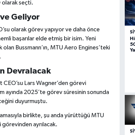
olarak seçti.
eve Geliyor
’su olarak görev yapıyor ve daha önce
SI
mli başarılar elde etmiş bir isim. Yeni
Hi
5
ak olan Bussmann’ın, MTU Aero Engines’teki
Ya
.
n Devralacak
ut CEO’su Lars Wagner’den görevi
im ayında 2025’te görev süresinin sonunda
eceğini duyurmuştu.
masıyla birlikte, şu anda yürüttüğü MTU
i görevinden ayrılacak.
SI