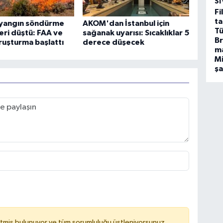
SI
Fi
ta
yangın söndürme
AKOM'dan İstanbul için
Tü
eri düştü: FAA ve
sağanak uyarısı: Sıcaklıklar 5
Br
uşturma başlattı
derece düşecek
m
Mi
ş
tmiş bulunuyor ve tüm sorumluluğu üstleniyorsunuz.