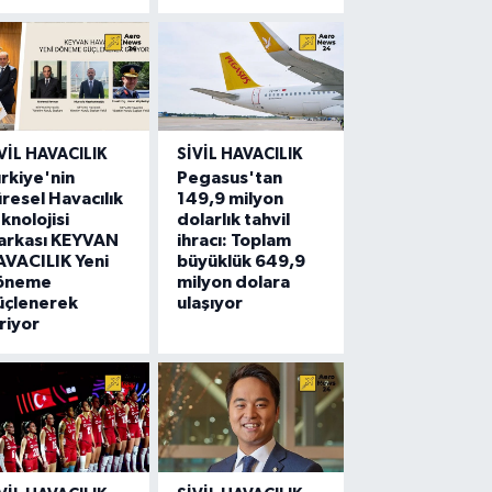
VIL HAVACILIK
SIVIL HAVACILIK
rkiye'nin
Pegasus'tan
resel Havacılık
149,9 milyon
knolojisi
dolarlık tahvil
arkası KEYVAN
ihracı: Toplam
VACILIK Yeni
büyüklük 649,9
öneme
milyon dolara
üçlenerek
ulaşıyor
riyor