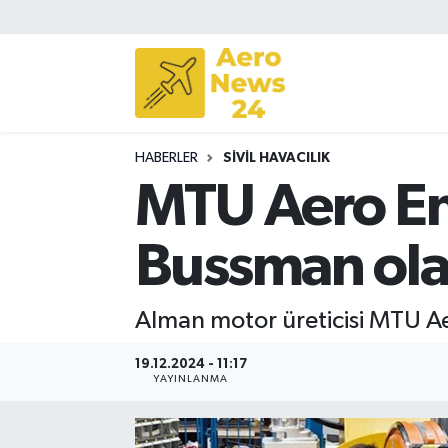
Sivil Havacılık
Savunma Sanayii
HABERLER
SIVIL HAVACILIK
Turizm
MTU Aero En
Bussman ol
Alman motor üreticisi MTU Aer
19.12.2024 - 11:17
YAYINLANMA