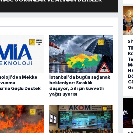
SI
Tü
Kü
Te
M
HA
D
noloji’den Mekke
İstanbul'da bugün sağanak
G
avunma
bekleniyor: Sıcaklık
Gi
ı’na Güçlü Destek
düşüyor, 5 il için kuvvetli
yağış uyarısı