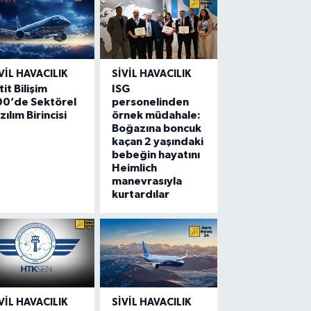
VIL HAVACILIK
SIVIL HAVACILIK
tit Bilişim
ISG
00’de Sektörel
personelinden
zılım Birincisi
örnek müdahale:
Boğazına boncuk
kaçan 2 yaşındaki
bebeğin hayatını
Heimlich
manevrasıyla
kurtardılar
VIL HAVACILIK
SIVIL HAVACILIK