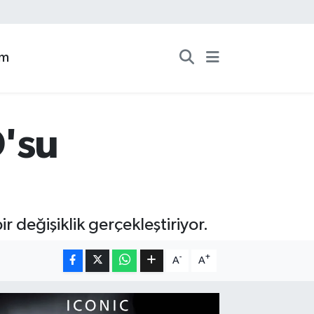
zm
'su
değişiklik gerçekleştiriyor.
-
+
A
A