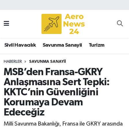
Sivil Havacılık
Savunma Sanayii
Sivil Havacılık
Savunma Sanayii
Turizm
Turizm
HABERLER
SAVUNMA SANAYII
MSB’den Fransa-GKRY
Anlaşmasına Sert Tepki:
KKTC’nin Güvenliğini
Korumaya Devam
Edeceğiz
Milli Savunma Bakanlığı, Fransa ile GKRY arasında