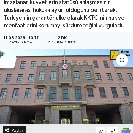
imzalanan kuvvetlerin statüsü anlaşmasının
uluslararası hukuka aykırı olduğunu belirterek,
Türkiye'nin garantör ülke olarak KKTC'nin hak ve
menfaatlerini korumayı sürdüreceğini vurguladı.
11.06.2026 - 10:17
2 DK
YAYINLANMA
OKUNMA SÜRESI
Paylaş
-
+
A
A