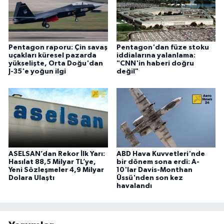
Pentagon raporu: Çin savaş
Pentagon'dan füze stoku
uçakları küresel pazarda
iddialarına yalanlama:
yükselişte, Orta Doğu'dan
"CNN'in haberi doğru
J-35'e yoğun ilgi
değil"
ASELSAN’dan Rekor İlk Yarı:
ABD Hava Kuvvetleri'nde
Hasılat 88,5 Milyar TL’ye,
bir dönem sona erdi: A-
Yeni Sözleşmeler 4,9 Milyar
10'lar Davis-Monthan
Dolara Ulaştı
Üssü'nden son kez
havalandı