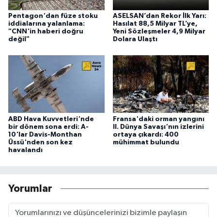
Pentagon'dan füze stoku
ASELSAN’dan Rekor İlk Yarı:
iddialarına yalanlama:
Hasılat 88,5 Milyar TL’ye,
"CNN'in haberi doğru
Yeni Sözleşmeler 4,9 Milyar
değil"
Dolara Ulaştı
ABD Hava Kuvvetleri'nde
Fransa'daki orman yangını
bir dönem sona erdi: A-
II. Dünya Savaşı'nın izlerini
10'lar Davis-Monthan
ortaya çıkardı: 400
Üssü'nden son kez
mühimmat bulundu
havalandı
Yorumlar