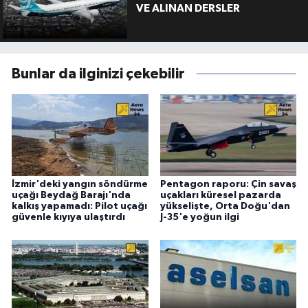
VE ALINAN DERSLER
Bunlar da ilginizi çekebilir
İzmir'deki yangın söndürme
Pentagon raporu: Çin savaş
uçağı Beydağ Barajı'nda
uçakları küresel pazarda
kalkış yapamadı: Pilot uçağı
yükselişte, Orta Doğu'dan
güvenle kıyıya ulaştırdı
J-35'e yoğun ilgi