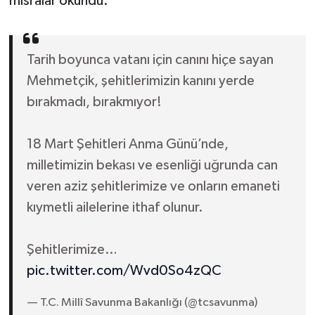
mısralar okundu.
Tarih boyunca vatanı için canını hiçe sayan
Mehmetçik, şehitlerimizin kanını yerde
bırakmadı, bırakmıyor!
18 Mart Şehitleri Anma Günü’nde,
milletimizin bekası ve esenliği uğrunda can
veren aziz şehitlerimize ve onların emaneti
kıymetli ailelerine ithaf olunur.
Şehitlerimize…
pic.twitter.com/Wvd0So4zQC
— T.C. Millî Savunma Bakanlığı (@tcsavunma)